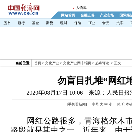
人物库
网站首页
金融证券
产业市场
国际经
股市
银行
基金
期货
理财
保险
IT业
食品
汽车
当前位置
首页
>
文化产业
>
文化产业网末端页
>
热点评论
> 正文
勿盲目扎堆“网红地
2020年08月17日 10:06
来源：人民日报
[
手机看新闻
]
[字号
大
中
小
]
[
打印本
网红公路很多，青海格尔木市3
路段就是其中之一。近年来，由于