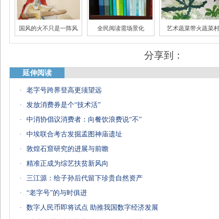
国风的火不只是一阵风
全民阅读需场景化
艺术蔬菜带火蔬菜
分享到：
延伸阅读
·
老字号跨界登高更须望远
大数据里唐宋诗词世界
“跑偏”的影视营销
年轻人为何热衷国
·
发放消费券是个“技术活”
·
中消协倡议消费者：向餐饮浪费说“不”
·
中埃联合考古发掘孟图神庙遗址
·
敦煌石窟研究的进展与前瞻
·
精准正成为综艺扶贫新风向
·
三江源：给子孙后代留下珍贵自然资产
·
“老字号”的与时俱进
·
数字人民币即将试点 助推我国数字经济发展