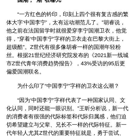
国潮，“潮”在哪儿
“一方红色的钤印，印刻上四个很有复古感的繁
体大字‘中国李宁’，太有运动潮范儿了。”胡睿说，
他之前在法国留学时就很爱穿李宁国潮卫衣，他觉
得，“穿着‘中国李宁’字样的卫衣走在巴黎大街上，
超级酷”。Z世代有很多像胡睿一样的国潮年轻粉
丝。根据21世纪经济研究院发布的《2021新一线城
市Z世代青年消费趋势报告》，43%受访的95后更
偏爱国潮联名。
为什么印了“中国李宁”字样的卫衣这么潮？
“因为‘中国李宁’字样代表了一种国家认同、文
化认同，同时还能一眼识别。”王昕分析说，新一代
的消费者有很强的代际标签和代际归属感，他们迫
切希望建立与父辈、兄长不一样的代际特征。新一
代年轻人尤其Z世代的重要特征就是，勇于尝试、