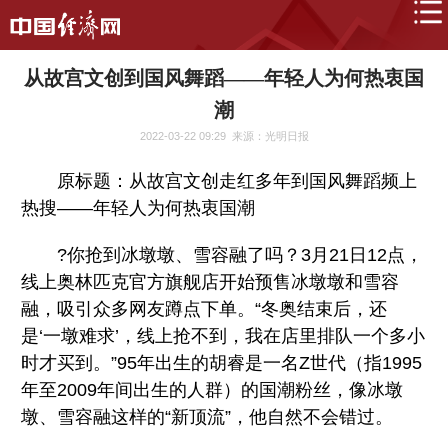
从故宫文创到国风舞蹈——年轻人为何热衷国
潮
2022-03-22 09:29
来源：光明日报
原标题：从故宫文创走红多年到国风舞蹈频上
热搜——年轻人为何热衷国潮
?你抢到冰墩墩、雪容融了吗？3月21日12点，
线上奥林匹克官方旗舰店开始预售冰墩墩和雪容
融，吸引众多网友蹲点下单。“冬奥结束后，还
是‘一墩难求’，线上抢不到，我在店里排队一个多小
时才买到。”95年出生的胡睿是一名Z世代（指1995
年至2009年间出生的人群）的国潮粉丝，像冰墩
墩、雪容融这样的“新顶流”，他自然不会错过。