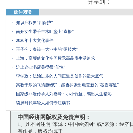
分享到：
延伸阅读
·
知识产权要“四保护”
·
南开女生带千年木叶盏上“直播”
·
2020年十大文化事件
·
王子今：秦统一大业中的“硬技术”
·
上海，高颜值文化空间标示高品质生活追求
·
沪上这些书店美得很“任性”
·
李学政：法治进步的人间正道是创作的最大底气
·
寓教于乐的“功能游戏”，能否探索出电竞新的“破圈赛道”
·
国家级非遗传承人刘嘉峰：小小竹丝，编出人生精彩
·
读屏时代年轻人如何专注读书
中国经济网版权及免责声明：
1、凡本网注明“来源：中国经济网” 或“来源：经济
有作品，版权均属于