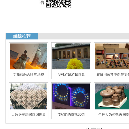
编辑推荐
文商旅融合唤醒消费
乡村游越游越诗意
在日用家常中彰显文
国风的火不只是一阵风
全民阅读需场景化
艺术蔬菜带火蔬菜
大数据里唐宋诗词世界
“跑偏”的影视营销
年轻人为何热衷国