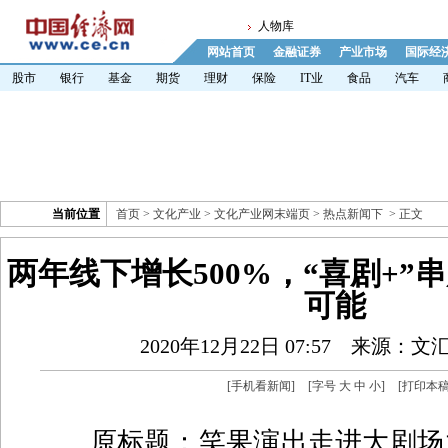
人物库
网站首页
金融证券
产业市场
国际经
股市
银行
基金
期货
理财
保险
IT业
食品
汽车
当前位置
首页
>
文化产业
>
文化产业网末端页
>
热点新闻下
> 正文
两年线下增长500%，“喜剧+”
可能
2020年12月22日 07:57
来源：文
[
手机看新闻
]
[字号
大
中
小
]
[
打印本
原标题：笑果演出走进大剧场