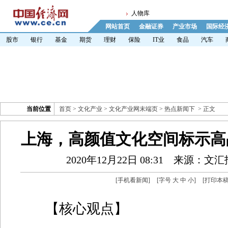
人物库
网站首页
金融证券
产业市场
国际经
股市
银行
基金
期货
理财
保险
IT业
食品
汽车
当前位置
首页
>
文化产业
>
文化产业网末端页
>
热点新闻下
> 正文
上海，高颜值文化空间标示高
2020年12月22日 08:31
来源：文汇
[
手机看新闻
]
[字号
大
中
小
]
[
打印本
【核心观点】