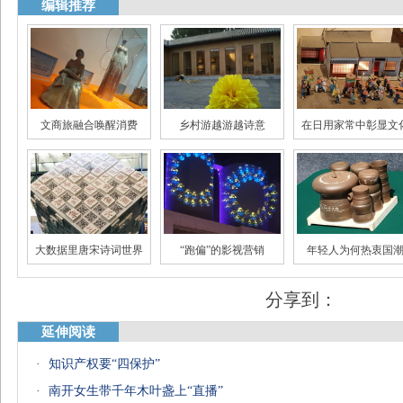
编辑推荐
文商旅融合唤醒消费
乡村游越游越诗意
在日用家常中彰显文
国风的火不只是一阵风
全民阅读需场景化
艺术蔬菜带火蔬菜
分享到：
延伸阅读
·
知识产权要“四保护”
大数据里唐宋诗词世界
“跑偏”的影视营销
年轻人为何热衷国
·
南开女生带千年木叶盏上“直播”