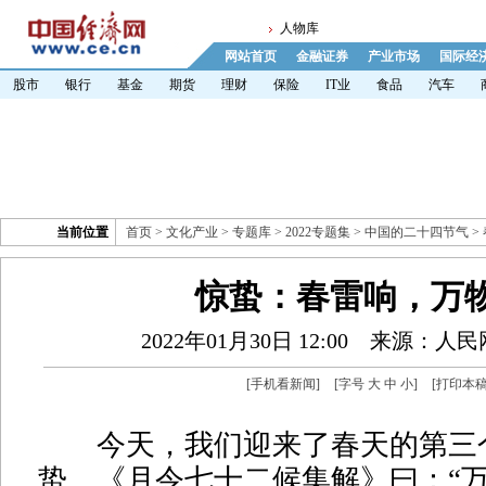
人物库
网站首页
金融证券
产业市场
国际经
股市
银行
基金
期货
理财
保险
IT业
食品
汽车
当前位置
首页
>
文化产业
>
专题库
>
2022专题集
>
中国的二十四节气
>
惊蛰：春雷响，万
2022年01月30日 12:00
来源：人民
[
手机看新闻
]
[字号
大
中
小
]
[
打印本
今天，我们迎来了春天的第三
蛰。《月令七十二候集解》曰：“