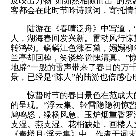
反映出万物“如如然相随而出”的景
客都会在此时节吟诗赋词，寄托情
陆游在《春晴泛舟》中写道，“
人，湖海春回发兴新。雷动风行惊
转鸿钧。鳞鳞江色涨石黛，嫋嫋柳
兰亭却回棹，笑谈终觉愧清真。”惊
地辟”一般的雷声带来了春日的万
景，已经是“陈人”的陆游也倍感心
惊蛰时节的春日景色在范成大
的呈现。“浮云集。轻雷隐隐初惊
鸠鸣怒，绿杨风急。玉炉烟重香罗
支湿。燕支湿。花梢缺处，画楼人
《秦楼月·浮云集》中，作者于词末