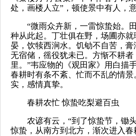
处，画楼人立”，顿使景中有人，
“微雨众卉新，一雷惊蛰始。田
种从此起。丁壮俱在野，场圃亦就
晏，饮犊西涧水。饥劬不自苦，膏
无宿储，徭役犹未已。方惭不耕者
里。”韦应物的《观田家》用白描
春耕时有条不紊、忙而不乱的情景
实，感情真挚。
春耕农忙 惊蛰吃梨避百虫
农谚有云，“到了惊蛰节，锄头
惊蛰，从南方到北方，渐次进入春