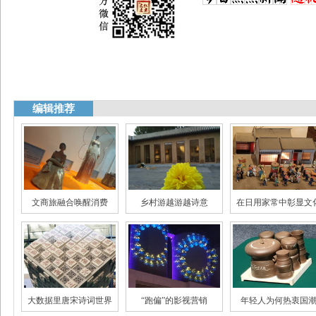
编辑推荐
文商旅融合唤醒消费
乡村游越游越诗意
在日用家常中彰显文
国风的火不只是一阵风
全民阅读需场景化
艺术蔬菜带火蔬菜
大数据里唐宋诗词世界
“跑偏”的影视营销
年轻人为何热衷国