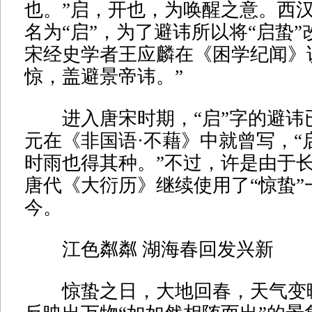
也。”启，开也，为唤醒之意。西
名为“启”，为了避讳所以将“启蛰”
宋经史学者王应麟在《困学纪闻》
惊，盖避景帝讳。”
进入唐宋时期，“启”字的避讳
元在《非国语·不藉》中就曾写，“
时雨也得其种。”不过，许是由于
唐代《大衍历》继续使用了“惊蛰”
今。
江色粼粼 湖海春回发兴新
惊蛰之日，大地回春，天气变