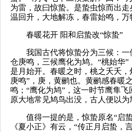
为雷，故曰惊蛰。是蛰虫惊而出走
温回升，大地解冻，春雷始鸣，万
春暖花开 阳和启蛰改“惊蛰”
我国古代将惊蛰分为三候：一
仓庚鸣，三候鹰化为鸠。“桃始华”
是月始开。春暖之时，桃之夭夭，
庚鸣”，庚，黄鹂也。黄鹂感春暖
鸣；“鹰化为鸠”，这一时节鹰隼飞
原大地常见鸠鸟出没，古人便以为鸠
值得一提的是，惊蛰原名“启蛰
《夏小正》有云，“传正月启蛰，