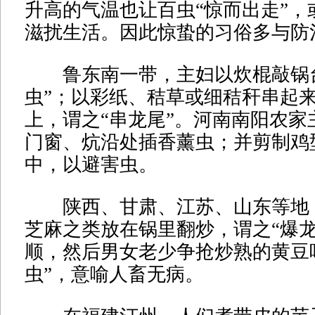
升高的气温也让百虫“惊而出走”，
滋扰生活。因此惊蛰的习俗多与防
鲁东南一带，主妇以炊棍敲锅台
虫”；以彩纸、秸草或细秸秆串起
上，谓之“串龙尾”。河南南阳农家
门窗、炕沿处插香薰虫；并剪制鸡
中，以避害虫。
陕西、甘肃、江苏、山东等地
芝麻之类放在锅里翻炒，谓之“爆龙
顺，然后男女老少争抢炒熟的黄豆
虫”，意喻人畜无病。