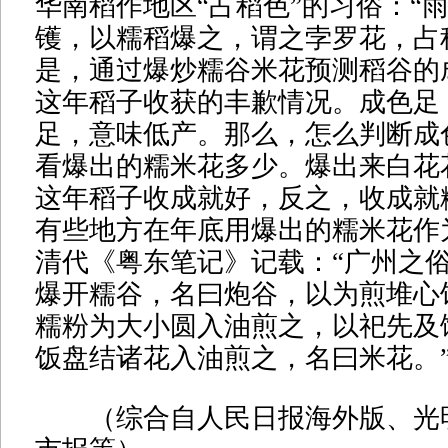
华南稻作地区“占稻色”的习俗：“
镬，以糯稻爆之，谓之孛罗花，占
是，通过爆炒糯谷米花预测稻谷的
这年稻子收获的丰歉情况。成色足
足，意味低产。那么，怎么判断成
看爆出的糯米花多少。爆出来白花
这年稻子收成就好，反之，收成就
有些地方在年底用爆出的糯米花作为
清代《粤东笔记》记载：“广州之
爆开糯谷，名曰炮谷，以为煎堆心
糯粉为大小圆入油煎之，以祀先及
饭盘结诸花入油煎之，名曰米花。
（综合自人民日报海外版、光