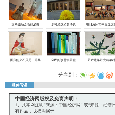
文商旅融合唤醒消费
乡村游越游越诗意
在日用家常中彰显文
国风的火不只是一阵风
全民阅读需场景化
艺术蔬菜带火蔬菜
大数据里唐宋诗词世界
“跑偏”的影视营销
年轻人为何热衷国
分享到：
延伸阅读
中国经济网版权及免责声明：
1、凡本网注明“来源：中国经济网” 或“来源：经济
有作品，版权均属于