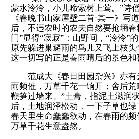
蒙水泠泠，小儿啼索树上莺。”诗
《春晚书山家屋壁二首·其一》写
后，不违农时的农夫自然要抢墒春
门”显得“寂寂”；山野间，“泠泠”
原先躲进巢避雨的鸟儿又飞上枝头
这一切写的正是春雨晴后的景色和
范成大《春日田园杂兴》亦有云
雨频催，万草千花一饷开；舍后荒
鞭笋过墙来。”土膏，指泥土滋润
后，土地润泽松动，一下子草也绿
春天里生命蠢蠢欲动，在春雨的频
万草千花生意盎然。