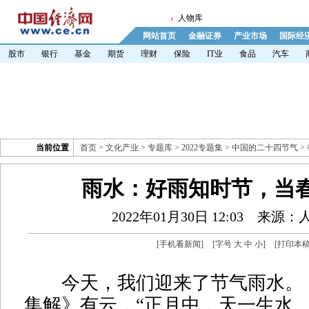
人物库
网站首页
金融证券
产业市场
国际经
股市
银行
基金
期货
理财
保险
IT业
食品
汽车
当前位置
首页
>
文化产业
>
专题库
>
2022专题集
>
中国的二十四节气
>
雨水：好雨知时节，当
2022年01月30日 12:03
来源：
[
手机看新闻
]
[字号
大
中
小
]
[
打印本
今天，我们迎来了节气雨水。
集解》有云，“正月中，天一生水