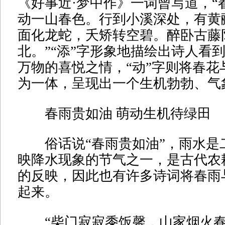
《好事近·梦中作》一词曾写道，“
动一山春色。行到小溪深处，有黄
面化龙蛇，夭矫转空碧。醉卧古藤
北。”“添”字形象地描绘出诗人看
万物的喜悦之情，“动”字则将春花
为一体，呈现出一个生机勃勃、气
春雨贵如油 萌动生机待绿田
俗话说“春雨贵如油”，雨水是
映降水现象的节气之一，是古代农
的反映，因此也有许多诗词将春雨
起来。
“柴门寂寂黍饭馨，山家烟火春