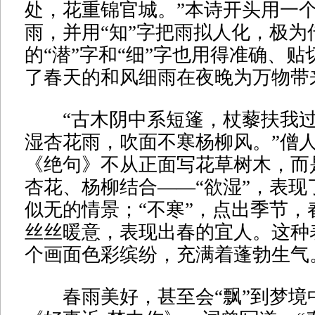
处，花重锦官城。”本诗开头用一个
雨，并用“知”字把雨拟人化，极为
的“潜”字和“细”字也用得准确、
了春天的和风细雨在夜晚为万物带
“古木阴中系短篷，杖藜扶我过
湿杏花雨，吹面不寒杨柳风。”僧
《绝句》不从正面写花草树木，而
杏花、杨柳结合——“欲湿”，表现
似无的情景；“不寒”，点出季节，
丝丝暖意，表现出春的宜人。这种
个画面色彩缤纷，充满着蓬勃生气
春雨美好，甚至会“飘”到梦境