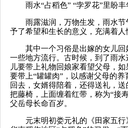
雨水“占稻色” “孛罗花”里盼丰
雨露滋润，万物生发，雨水节
予了希望和生长的意义，充满着人
其中一个习俗是出嫁的女儿回
一些地方流行。古时候，到了雨水
儿要带上礼物回娘家看望父母，如
要带上“罐罐肉”，以感谢父母的养
回去，女婿得陪着，还得送礼，送
把藤椅，上面缠着红带，称为“接寿
父岳母长命百岁。
元末明初娄元礼的《田家五行