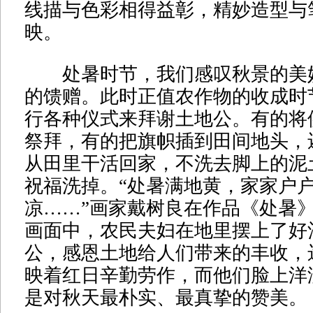
线描与色彩相得益彰，精妙造型与
映。
处暑时节，我们感叹秋景的美
的馈赠。此时正值农作物的收成时
行各种仪式来拜谢土地公。有的将
祭拜，有的把旗帜插到田间地头，
从田里干活回家，不洗去脚上的泥
祝福洗掉。“处暑满地黄，家家户
凉……”画家戴树良在作品《处暑
画面中，农民夫妇在地里摆上了好
公，感恩土地给人们带来的丰收，
映着红日辛勤劳作，而他们脸上洋
是对秋天最朴实、最真挚的赞美。