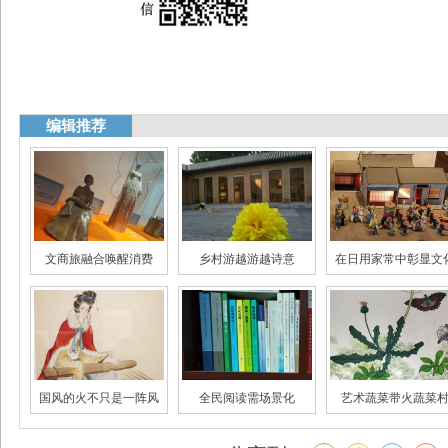
编辑推荐
文商旅融合唤醒消费
乡村游越游越诗意
在日用家常中彰显文
国风的火不只是一阵风
全民阅读需场景化
艺术蔬菜带火蔬菜
大数据里唐宋诗词世界
“跑偏”的影视营销
年轻人为何热衷国