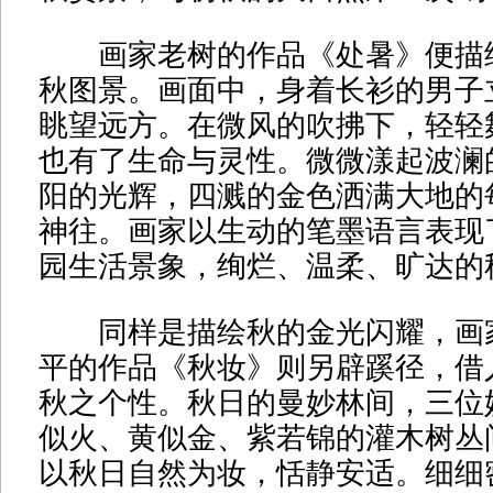
画家老树的作品《处暑》便描
秋图景。画面中，身着长衫的男子
眺望远方。在微风的吹拂下，轻轻
也有了生命与灵性。微微漾起波澜
阳的光辉，四溅的金色洒满大地的
神往。画家以生动的笔墨语言表现
园生活景象，绚烂、温柔、旷达的
同样是描绘秋的金光闪耀，画
平的作品《秋妆》则另辟蹊径，借
秋之个性。秋日的曼妙林间，三位
似火、黄似金、紫若锦的灌木树丛
以秋日自然为妆，恬静安适。细细