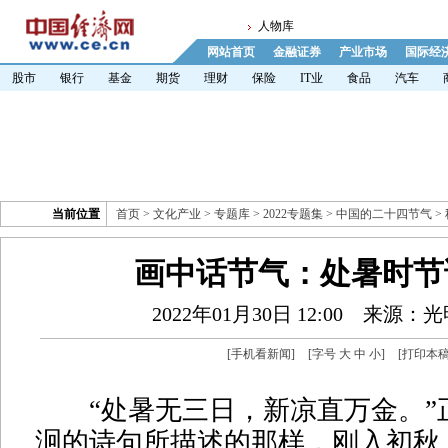
人物库
网站首页
金融证券
产业市场
国际经
股市
银行
基金
期货
理财
保险
IT业
食品
汽车
当前位置
首页
>
文化产业
>
专题库
>
2022专题集
>
中国的二十四节气
>
画中话节气：处暑时节
2022年01月30日 12:00
来源：光
[
手机看新闻
]
[字号
大
中
小
]
[
打印本
“处暑无三日，新凉直万金。”
泂的诗句所描述的那样，刚入初秋