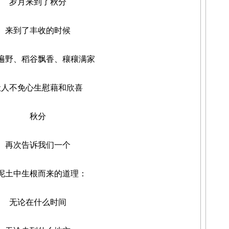
岁月来到了秋分
到了丰收的时候
野、稻谷飘香、穰穰满家
不免心生慰藉和欣喜
秋分
次告诉我们一个
土中生根而来的道理：
无论在什么时间