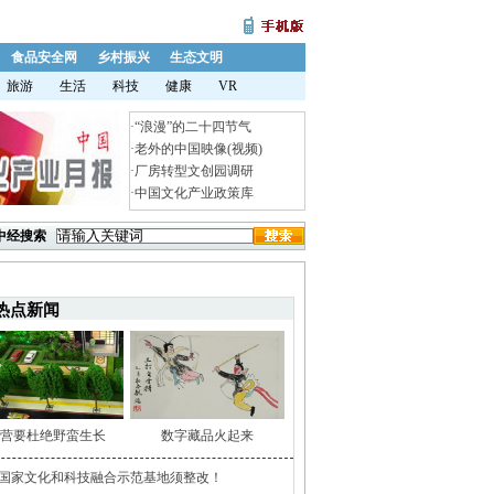
食品安全网
乡村振兴
生态文明
旅游
生活
科技
健康
VR
·
“浪漫”的二十四节气
·
老外的中国映像(视频)
·
厂房转型文创园调研
·
中国文化产业政策库
中经搜索
热点新闻
营要杜绝野蛮生长
数字藏品火起来
家国家文化和科技融合示范基地须整改！