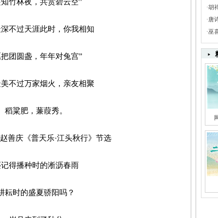
竹林夜，共赏碧云空”
·
胡
·
唐
不过天涯此时，你我相知
·
巫
团圆盏，年年对兔宫”
不过万家烟火，亲友相聚
粱肥，蒹葭秀。
善庆《普天乐·江头秋行》节选
得播种时的淅沥春雨
耘时的盛夏骄阳吗？