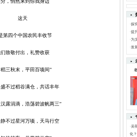
，悄然来到你我身边
这天
·
探
·
提
第四个中国农民丰收节
·
为
·
发
致敬付出，礼赞收获
三秋末，平田百顷间”
不过稻谷满仓，共话丰年
露涓滴，浩荡碧波帆两三”
不过星河万顷，天马行空
·
吴
化？