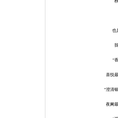
秋分
也是
我们
“香稻
喜悦最盛
“澄清银汉
夜阑最静