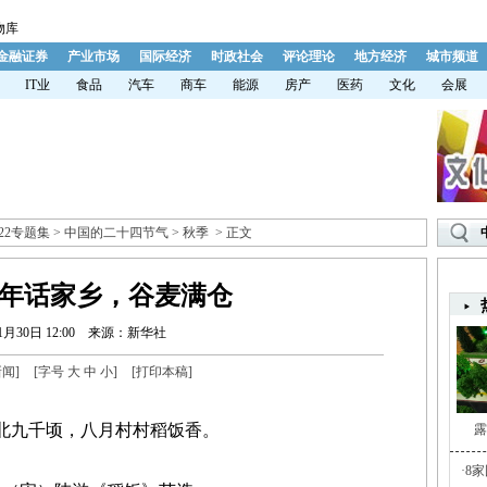
物库
金融证券
产业市场
国际经济
时政社会
评论理论
地方经济
城市频道
IT业
食品
汽车
商车
能源
房产
医药
文化
会展
022专题集
>
中国的二十四节气
>
秋季
> 正文
年话家乡，谷麦满仓
1月30日 12:00
来源：新华社
新闻
]
[字号
大
中
小
]
[
打印本稿
]
九千顷，八月村村稻饭香。
露
·
8