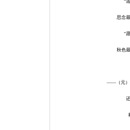
“遥知
思念最深
“愿把
秋色最美
稻
——（元）赵
还记
耕