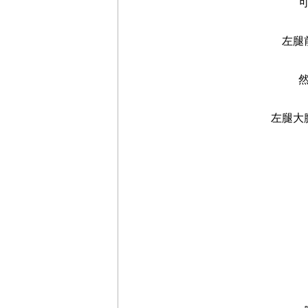
可以
左腿前
然后
左腿大腿
二
训