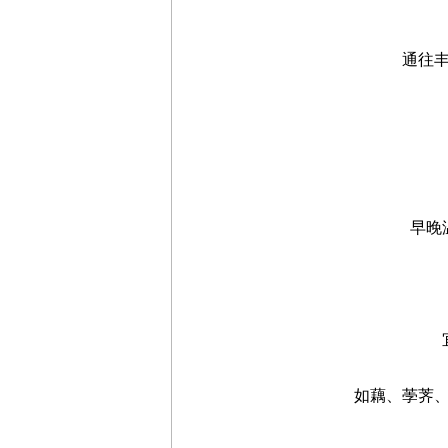
无
通往丰收
早晚温
宜
如藕、荸荠、银