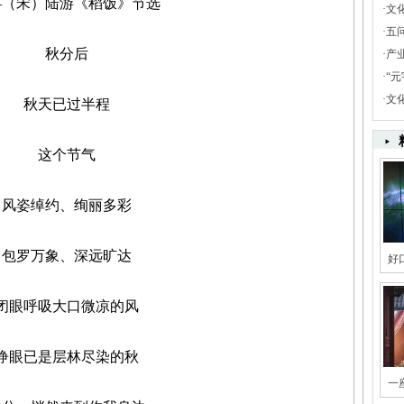
宋）陆游《稻饭》节选
·
文
·
五
秋分后
·
产
·
“
·
文
秋天已过半程
这个节气
姿绰约、绚丽多彩
罗万象、深远旷达
好
眼呼吸大口微凉的风
眼已是层林尽染的秋
一