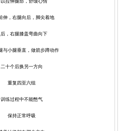
拉伸腿部，舒缓心情
伸，右腿向后，脚尖着地
，右腿膝盖弯曲向下
与小腿垂直，做箭步蹲动作
十个后换另一方向
重复四至六组
练过程中不能憋气
保持正常呼吸