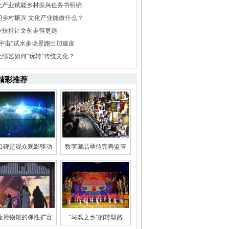
化产业赋能乡村振兴任务书明确
问乡村振兴 文化产业能做什么？
业扶持让文创走得更远
元宇宙”试水多场景跑出加速度
化综艺如何“玩转”传统文化？
精彩推荐
口碑是观众观影驱动
数字藏品亟待完善监管
座博物馆的弹性扩容
“马戏之乡”的转型路