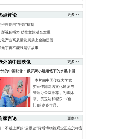
热点评论
更多>>
究推理剧的“生效”机制
升影视传播力 助推文旅融合发展
文化产业高质量发展插上金融翅膀
展元宇宙不能只是讲故事
老外的中国映像
更多>>
老外的中国映像：俄罗斯小姐姐笔下的水墨中国
本片由中国传媒大学党
委宣传部网络文化建设与
管理办公室推荐，为李沐
霏、黄玉婕和翟乐一(也
门)的参赛作品。
专家言论
更多>>
萌：不断上新的“云展览”背后博物馆观念正在怎样变