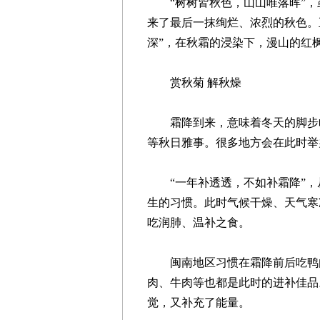
“树树皆秋色，山山唯落晖”，虽
来了最后一抹绚烂、浓烈的秋色。
深”，在秋霜的浸染下，漫山的红
赏秋菊 解秋燥
霜降到来，意味着冬天的脚步临
等秋日雅事。很多地方会在此时举
“一年补透透，不如补霜降”，
生的习惯。此时气候干燥、天气寒
吃润肺、温补之食。
闽南地区习惯在霜降前后吃鸭肉
肉、牛肉等也都是此时的进补佳品
觉，又补充了能量。