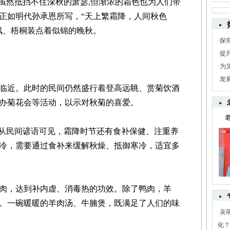
然抵挡不住深秋的萧瑟,但渐浓的霜色也为人们带
正如明代孙承恩所写，“天上繁霜降，人间秋色
枫、梧桐装点着似锦的晚秋。
·
探
·
提
·
为
·
发
近。此时的民间仍然盛行着登高远眺、赏菊饮酒
办菊花会等活动，以示对秋菊的喜爱。
从民间谚语可见，霜降时节还有食补保健、注重养
冷，需要通过食补来缓解秋燥、抵御寒冷，适宜多
，达到补内虚、消毒热的功效。除了鸭肉，羊
。一碗暖暖的羊肉汤、牛腩煲，既满足了人们的味
·
吴
化？