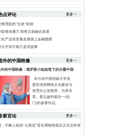
热点评论
更多>>
究推理剧的“生效”机制
升影视传播力 助推文旅融合发展
文化产业高质量发展插上金融翅膀
展元宇宙不能只是讲故事
老外的中国映像
更多>>
老外的中国映像：俄罗斯小姐姐笔下的水墨中国
本片由中国传媒大学党
委宣传部网络文化建设与
管理办公室推荐，为李沐
霏、黄玉婕和翟乐一(也
门)的参赛作品。
专家言论
更多>>
萌：不断上新的“云展览”背后博物馆观念正在怎样变