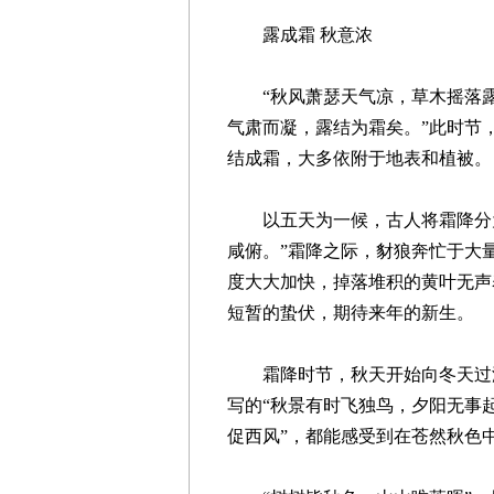
露成霜 秋意浓
“秋风萧瑟天气凉，草木摇落露
气肃而凝，露结为霜矣。”此时节
结成霜，大多依附于地表和植被。
以五天为一候，古人将霜降分为
咸俯。”霜降之际，豺狼奔忙于大
度大大加快，掉落堆积的黄叶无声
短暂的蛰伏，期待来年的新生。
霜降时节，秋天开始向冬天过渡
写的“秋景有时飞独鸟，夕阳无事
促西风”，都能感受到在苍然秋色