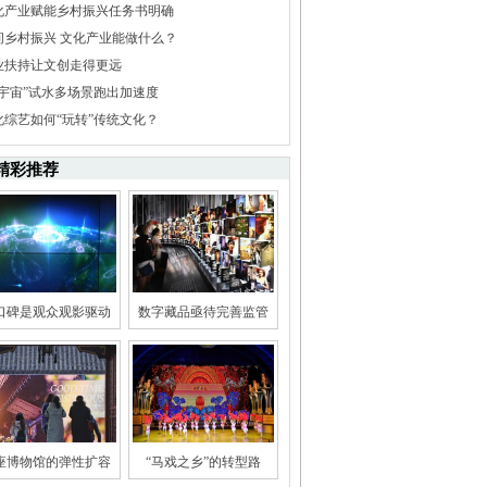
化产业赋能乡村振兴任务书明确
问乡村振兴 文化产业能做什么？
业扶持让文创走得更远
元宇宙”试水多场景跑出加速度
化综艺如何“玩转”传统文化？
精彩推荐
口碑是观众观影驱动
数字藏品亟待完善监管
座博物馆的弹性扩容
“马戏之乡”的转型路