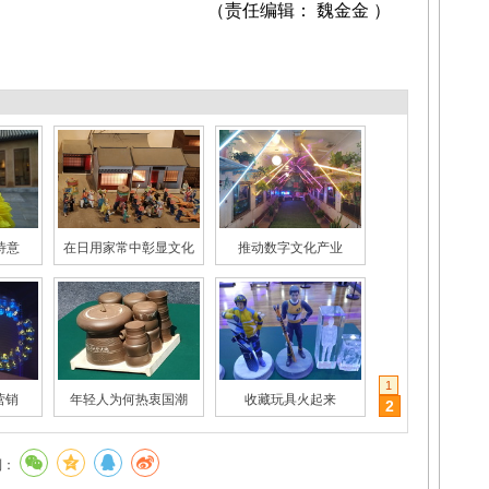
（责任编辑： 魏金金 ）
诗意
在日用家常中彰显文化
推动数字文化产业
景化
艺术蔬菜带火蔬菜村
“友好度”为旅游加分
1
营销
年轻人为何热衷国潮
收藏玩具火起来
2
到：