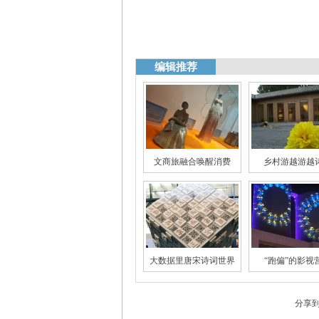
编辑推荐
文商旅融合唤醒消费
乡村游越游越
国风的火不只是一阵风
全民阅读需场
大数据里唐宋诗词世界
“跑偏”的影视
分享