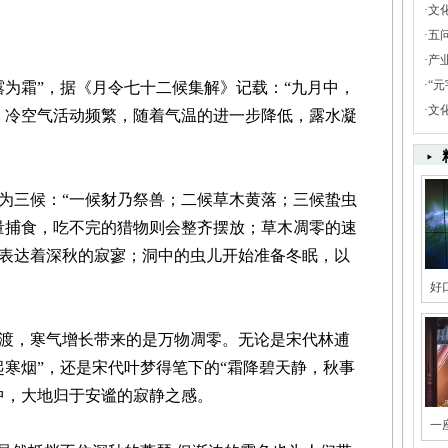
·
文
·
五
·
产
·
“
为霜”，据《月令七十二候集解》记载：“九月中，
·
文
，冷空气活动频繁，随着气温的进一步降低，露水凝
三候：“一候豺乃祭兽；二候草木黄落；三候蛰虫
量捕食，吃不完的猎物则会整齐摆放；草木凋零的速
表达着深秋的寂寥；洞中的虫儿开始准备冬眠，以
好
，寒气增长带来的是万物凋零。无论是宋代林逋
起寒烟”，还是宋代叶梦得笔下的“霜降碧天静，秋事
中，大地归于安谧的寂静之感。
一