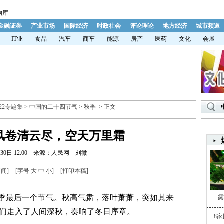
物库
金融证券
产业市场
国际经济
时政社会
评论理论
地方经济
城市频道
IT业
食品
汽车
商车
能源
房产
医药
文化
会展
022专题集
>
中国的二十四节气
>
秋季
> 正文
风卷清云尽，空天万里霜
30日 12:00
来源：人民网
刘微
新闻
]
[字号
大
中
小
]
[
打印本稿
]
季最后一个节气。秋高气肃，落叶萧萧，突如其来
露
们走入了人间深秋，奏响了冬日序章。
·
8