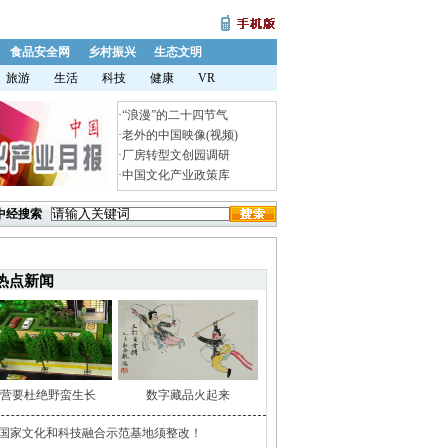
食品安全网
乡村振兴
生态文明
旅游
生活
科技
健康
VR
·
“浪漫”的二十四节气
·
老外的中国映像(视频)
·
厂房转型文创园调研
·
中国文化产业政策库
中经搜索
热点新闻
营要杜绝野蛮生长
数字藏品火起来
家国家文化和科技融合示范基地须整改！