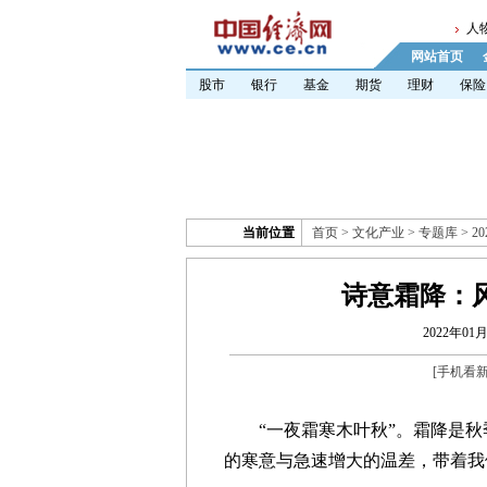
人
网站首页
股市
银行
基金
期货
理财
保险
当前位置
首页
>
文化产业
>
专题库
>
2
诗意霜降：
2022年01月
[
手机看
“一夜霜寒木叶秋”。霜降是秋
的寒意与急速增大的温差，带着我