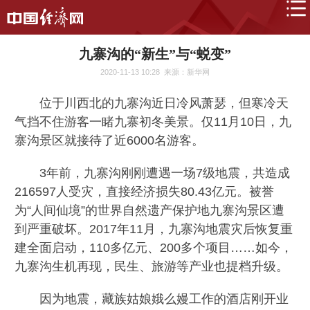
九寨沟的“新生”与“蜕变”
2020-11-13 10:28
来源：新华网
位于川西北的九寨沟近日冷风萧瑟，但寒冷天
气挡不住游客一睹九寨初冬美景。仅11月10日，九
寨沟景区就接待了近6000名游客。
3年前，九寨沟刚刚遭遇一场7级地震，共造成
216597人受灾，直接经济损失80.43亿元。被誉
为“人间仙境”的世界自然遗产保护地九寨沟景区遭
到严重破坏。2017年11月，九寨沟地震灾后恢复重
建全面启动，110多亿元、200多个项目……如今，
九寨沟生机再现，民生、旅游等产业也提档升级。
因为地震，藏族姑娘娥么嫚工作的酒店刚开业