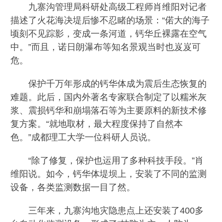
九寨沟管理局科研处高级工程师肖维阳对记者
描述了火花海决堤后惨不忍睹的场景：“偌大的海子
顷刻不见踪影，变成一条河道，钙华丘裸露在空气
中。”而且，诺日朗瀑布等知名景观当时也岌岌可
危。
保护千万年形成的钙华体成为震后生态恢复的
难题。此后，国内外著名专家联合制定了以糯米灰
浆、震损钙华和崩塌落石等为主要原料的新技术修
复方案。“就地取材，最大程度保持了自然本
色。”成都理工大学一位科研人员说。
“除了修复，保护也运用了多种科技手段。”肖
维阳说。如今，钙华体堤坝上，安装了不同的监测
设备，各类监测数据一目了然。
三年来，九寨沟地灾隐患点上还安装了400多