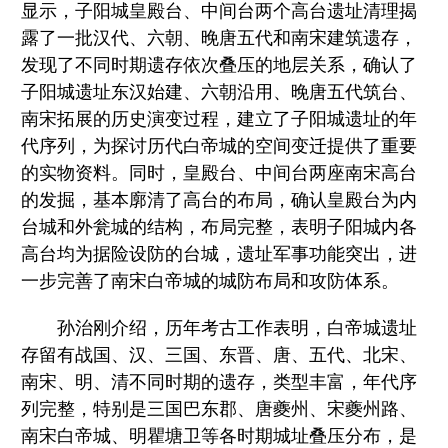
显示，子阳城皇殿台、中间台两个高台遗址清理揭
露了一批汉代、六朝、晚唐五代和南宋建筑遗存，
发现了不同时期遗存依次叠压的地层关系，确认了
子阳城遗址东汉始建、六朝沿用、晚唐五代筑台、
南宋拓展的历史演变过程，建立了子阳城遗址的年
代序列，为探讨历代白帝城的空间变迁提供了重要
的实物资料。同时，皇殿台、中间台两座南宋高台
的发掘，基本廓清了高台的布局，确认皇殿台为内
台城和外瓮城的结构，布局完整，表明子阳城内各
高台均为据险设防的台城，遗址军事功能突出，进
一步完善了南宋白帝城的城防布局和攻防体系。
孙治刚介绍，历年考古工作表明，白帝城遗址
存留有战国、汉、三国、东晋、唐、五代、北宋、
南宋、明、清不同时期的遗存，类型丰富，年代序
列完整，特别是三国巴东郡、唐夔州、宋夔州路、
南宋白帝城、明瞿塘卫等各时期城址叠压分布，是