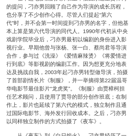
的提问，刁亦男回顾了自己作为导演的成长历程，
也分享了不少创作心得。尽管人们提起“第六
代”时，并不会第一时间提到刁亦男的名字，但他基
本上算是第六代导演的同代人。1990年代初从中央
戏剧学院毕业后，刁亦男最初以编剧的身份进入影
视行业。早期他曾与张杨、张一白、蔡尚君等导演
合作，参与过《洗澡》《爱情麻辣烫》《将爱情进
行到底》等影视剧的编剧工作。因为想更充分地表
达及挑战自我，2003年起刁亦男转型做导演，拍摄
了首部剧情长片《制服》，并一举摘得第22届温哥
华电影节最佳影片“龙虎奖”。《制服》由贾樟柯担
任艺术顾问，且使用了贾导的部分创作班底；在制
作上，影片也延续了第六代的模式，独立制作且通
过国际电影节、海外发行回收成本。之后，刁亦男
以同样独立制作的方式拍摄了《夜车》。
从《夜车》到《白日焰火》，刁亦男经历了一