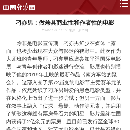
刁亦男：做兼具商业性和作者性的电影
2020-11-05 11:35
来源：新华网
除非是电影宣传期，刁亦男鲜少在媒体上露
面，也极少出现在大众与影迷的视野中。此次作为
大师班的青年导师，刁亦男应邀参加平遥国际电影
展，与青年创作者和影迷进行交流。影展也特别播
映了他的2019年上映的最新作品《南方车站的聚
会》。这部入围了第72届戛纳电影节主竞赛单元的
作品，依然延续了刁亦男钟爱的黑色电影类型，并
在风格化上做出了进一步尝试；但另一方面，影片
在叙事上融入了侦探、悬疑、动作等元素，并启用
了胡歌这样颇有票房号召力的明星。影片最终在国
内获得了2亿余元的票房，且目前已发行至全球30
多个国家和地区，对艺术电影来说，已然是不错的