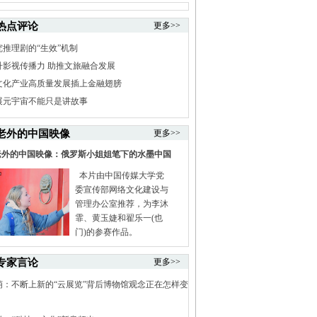
热点评论
更多>>
究推理剧的“生效”机制
升影视传播力 助推文旅融合发展
文化产业高质量发展插上金融翅膀
展元宇宙不能只是讲故事
老外的中国映像
更多>>
老外的中国映像：俄罗斯小姐姐笔下的水墨中国
本片由中国传媒大学党
委宣传部网络文化建设与
管理办公室推荐，为李沐
霏、黄玉婕和翟乐一(也
门)的参赛作品。
专家言论
更多>>
萌：不断上新的“云展览”背后博物馆观念正在怎样变