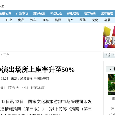
物库
金融证券
产业市场
国际经济
时政社会
评论理论
地方经济
城市频道
IT业
食品
汽车
商车
能源
房产
医药
文化
会展
> 正文
演出场所上座率升至50%
13:28
来源：经济日报-中国经济网
新闻
]
[字号
大
中
小
]
[
打印本稿
]
露
2日讯 12日，国家文化和旅游部市场管理司印发
防控措施指南（第三版）》（以下简称《指南（第三
·
8
·
文