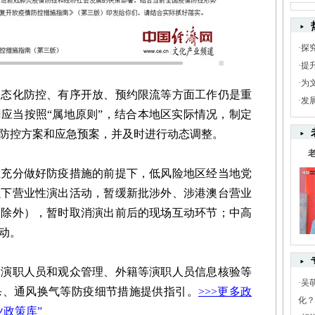
·
探
·
提
·
为
化防控、有序开放、预约限流等方面工作仍是重
·
发
应当按照“属地原则”，结合本地区实际情况，制定
防控方案和应急预案，并及时进行动态调整。
分做好防疫措施的前提下，低风险地区经当地党
以下营业性演出活动，暂缓新批涉外、涉港澳台营业
的除外），暂时取消演出前后的现场互动环节；中高
动。
职人员和观众管理、外籍等演职人员信息核验等
·
吴
杀、通风换气等防疫细节措施提供指引。
>>>更多政
化？
政策库”