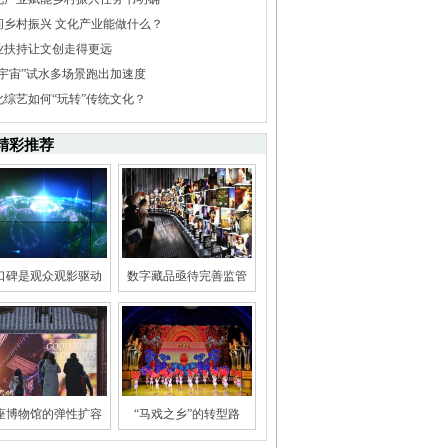
问乡村振兴 文化产业能做什么？
业扶持让文创走得更远
元宇宙”试水多场景跑出加速度
化综艺如何“玩转”传统文化？
精彩推荐
口碑是观众观影驱动
数字藏品亟待完善监管
座博物馆的弹性扩容
“马戏之乡”的转型路