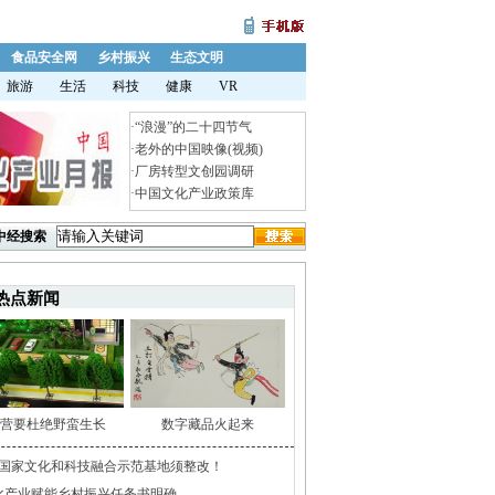
食品安全网
乡村振兴
生态文明
旅游
生活
科技
健康
VR
·
“浪漫”的二十四节气
·
老外的中国映像(视频)
·
厂房转型文创园调研
·
中国文化产业政策库
中经搜索
热点新闻
营要杜绝野蛮生长
数字藏品火起来
家国家文化和科技融合示范基地须整改！
化产业赋能乡村振兴任务书明确