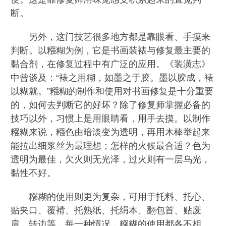
断。
另外，这门技艺很多地方都是靠眼看、手摸来
判断。以糨糊为例，它是书画装裱与修复最主要的
黏合剂，在修复过程中有广泛的应用。《装潢志》
中曾谈及：“裱之用糊，如墨之于胶。墨以胶成，裱
以糊就。”糨糊的制作和使用对书画修复是十分重要
的，如何去判断它的好坏？除了修复师掌握必备的
技巧以外，习惯上是用眼睛看，用手去摸。以制作
糨糊来说，糨色由暗淡变为透明，再用木棒举起来
能拉出细浆丝为最理想；怎样的火候最合适？色为
透明为最佳，欠火则无光泽，过火则有一层乌光，
黏性不好。
糨糊的使用则更为复杂，可用于托料、托心、
贴夹口、覆褙、托熟纸、托绢本、翻包首、贴废
肩、转边等，每一种情况，糨糊的使用都各不相