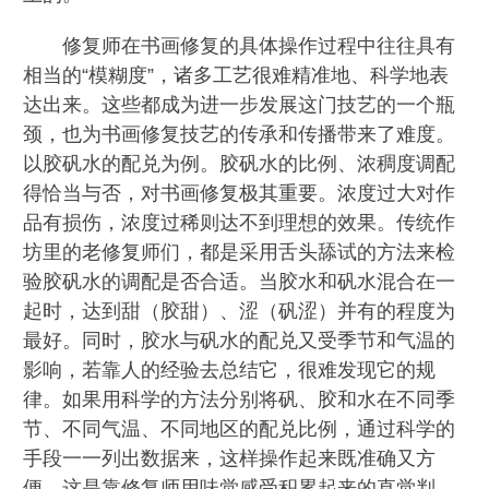
修复师在书画修复的具体操作过程中往往具有
相当的“模糊度”，诸多工艺很难精准地、科学地表
达出来。这些都成为进一步发展这门技艺的一个瓶
颈，也为书画修复技艺的传承和传播带来了难度。
以胶矾水的配兑为例。胶矾水的比例、浓稠度调配
得恰当与否，对书画修复极其重要。浓度过大对作
品有损伤，浓度过稀则达不到理想的效果。传统作
坊里的老修复师们，都是采用舌头舔试的方法来检
验胶矾水的调配是否合适。当胶水和矾水混合在一
起时，达到甜（胶甜）、涩（矾涩）并有的程度为
最好。同时，胶水与矾水的配兑又受季节和气温的
影响，若靠人的经验去总结它，很难发现它的规
律。如果用科学的方法分别将矾、胶和水在不同季
节、不同气温、不同地区的配兑比例，通过科学的
手段一一列出数据来，这样操作起来既准确又方
便。这是靠修复师用味觉感受积累起来的直觉判