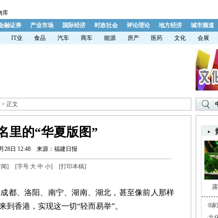
物库
金融证券
产业市场
国际经济
时政社会
评论理论
地方经济
城市频道
IT业
食品
汽车
商车
能源
房产
医药
文化
会展
> 正文
名里的“华夏版图”
月28日 12:48
来源：福建日报
新闻
]
[字号
大
中
小
]
[
打印本稿
]
露
都、洛阳、南宁、湖南、湖北，甚至像前人那样
来到香港，实现这一切“轻而易举”。
·
8
·
文