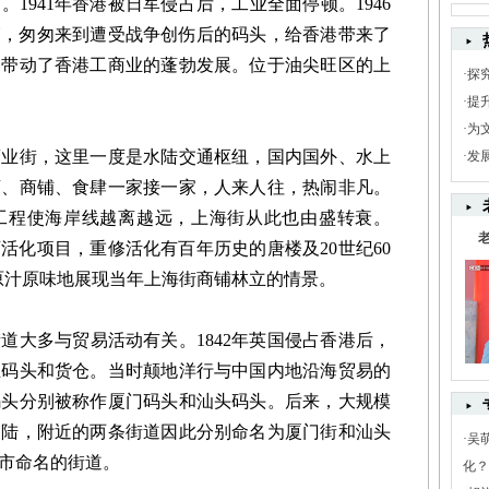
941年香港被日军侵占后，工业全面停顿。1946
皮箱，匆匆来到遭受战争创伤后的码头，给香港带来了
，带动了香港工商业的蓬勃发展。位于油尖旺区的上
·
探
·
提
·
为
街，这里一度是水陆交通枢纽，国内国外、水上
·
发
店、商铺、食肆一家接一家，人来人往，热闹非凡。
海工程使海岸线越离越远，上海街从此也由盛转衰。
育活化项目，重修活化有百年历史的唐楼及20世纪60
，原汁原味地展现当年上海街商铺林立的情景。
大多与贸易活动有关。1842年英国侵占香港后，
立码头和货仓。当时颠地洋行与中国内地沿海贸易的
码头分别被称作厦门码头和汕头码头。后来，大规模
内陆，附近的两条街道因此分别命名为厦门街和汕头
·
吴
市命名的街道。
化？