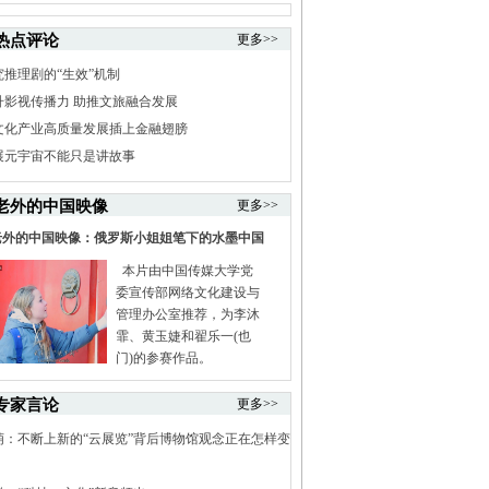
热点评论
更多>>
究推理剧的“生效”机制
升影视传播力 助推文旅融合发展
文化产业高质量发展插上金融翅膀
展元宇宙不能只是讲故事
老外的中国映像
更多>>
老外的中国映像：俄罗斯小姐姐笔下的水墨中国
本片由中国传媒大学党
委宣传部网络文化建设与
管理办公室推荐，为李沐
霏、黄玉婕和翟乐一(也
门)的参赛作品。
专家言论
更多>>
萌：不断上新的“云展览”背后博物馆观念正在怎样变