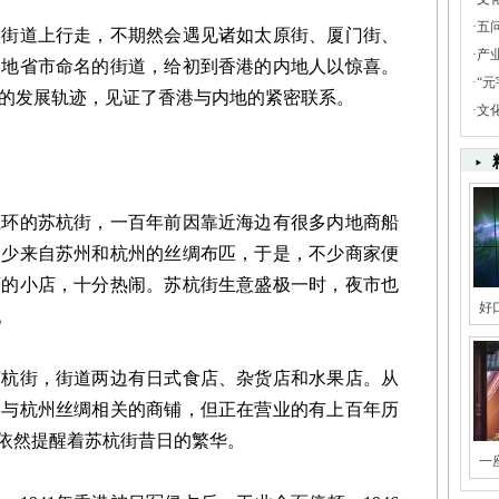
·
五
道上行走，不期然会遇见诸如太原街、厦门街、
·
产
内地省市命名的街道，给初到香港的内地人以惊喜。
·
“
的发展轨迹，见证了香港与内地的紧密联系。
·
文
的苏杭街，一百年前因靠近海边有很多内地商船
不少来自苏州和杭州的丝绸布匹，于是，不少商家便
等的小店，十分热闹。苏杭街生意盛极一时，夜市也
好
。
街，街道两边有日式食店、杂货店和水果店。从
到与杭州丝绸相关的商铺，但正在营业的有上百年历
，依然提醒着苏杭街昔日的繁华。
一