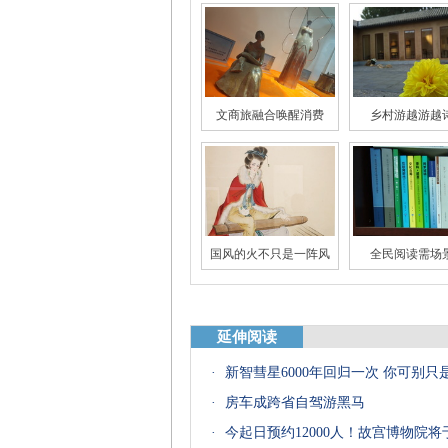
文商旅融合唤醒消费
乡村游越游越
国风的火不只是一阵风
全民阅读需场
延伸阅读
·
新智彗星6000年回归一次 你可别只
大数据里唐宋诗词世界
“跑偏”的影视
·
房车成跨省自驾游黑马
·
今起日预约12000人！故宫博物院