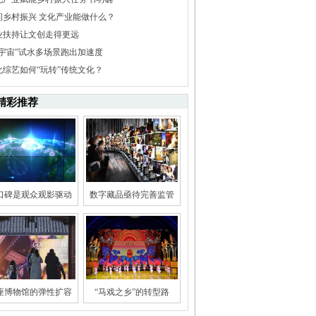
问乡村振兴 文化产业能做什么？
业扶持让文创走得更远
元宇宙”试水多场景跑出加速度
化综艺如何“玩转”传统文化？
精彩推荐
口碑是观众观影驱动
数字藏品亟待完善监管
座博物馆的弹性扩容
“马戏之乡”的转型路