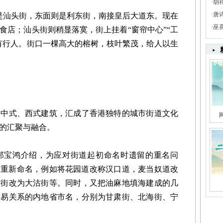
·
胡
·
唐
是汕头街，东面则是利东街，南接皇后大道东。现在
·
巫
食店；汕头街则稍显落寞，街上挂着“窗帘中心”“工
有行人。街口一棵高大的榕树，枝叶繁茂，给人以生
式、西式建筑，汇成了香港独特的城市街道文化
的汇聚与融合。
宝鸿介绍，为应对街道起初命名时遗留的重名问
街道重新命名，例如将花园道改称汉口道，麦当奴道改
馆街改为大沽街等。同时，又把油麻地填海建成的几
贸易关系的内地省市名，分别为甘肃街、北海街、宁