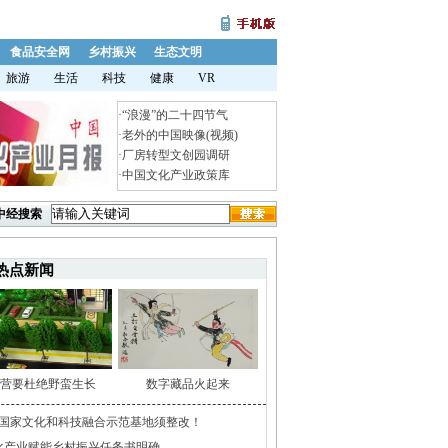
食品安全网
乡村振兴
生态文明
旅游
生活
科技
健康
VR
·
“浪漫”的二十四节气
·
老外的中国映像(视频)
·
厂房转型文创园调研
·
中国文化产业政策库
中经搜索
热点新闻
营要杜绝野蛮生长
数字藏品火起来
家国家文化和科技融合示范基地须整改！
化产业赋能乡村振兴任务书明确