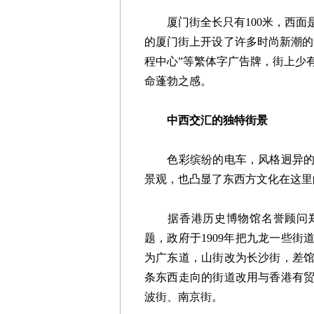
厦门街全长只有100米，西面
的厦门街上开设了许多时尚新潮的
程中心”等繁体字广告牌，街上少
命蓬勃之感。
中西交汇的独特街景
色彩缤纷的电车，风格迥异的中
景观，也凸显了东西方文化在这里
据香港历史博物馆名誉顾问郑
题，政府于1909年把九龙一些
为广东道，山街改为长沙街，差
条东西走向的街道改用与香港有
波街、南京街。