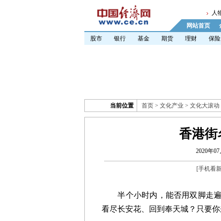
人
网站首页
股市
银行
基金
期货
理财
保险
当前位置
首页
>
文化产业
>
文化大滚动
香港街
2020年07
[
手机看
半个小时内，能否用双脚走遍成
看尽长安花、回到奉天城？只要你