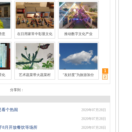
诗意
在日用家常中彰显文化
推动数字文化产业
1
景化
艺术蔬菜带火蔬菜村
“友好度”为旅游加分
2
分享到：
是看个热闹
2020年07月28日
营销
年轻人为何热衷国潮
收藏玩具火起来
2020年07月28日
将于8月开放餐饮等场所
2020年07月28日