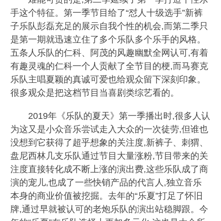
手这个特征。第一季节目给了“怼人十级选手”新裤
子乐队彭磊充足的展示自我个性的机会,而第二季只
是第一期就迅速立住了多个乐队多个乐手的风格。
五条人乐队的仁科、阿茂的风趣幽默全网认可,有着
有趣灵魂的仁科一个人贡献了全节目的梗,而马赛克
乐队主唱夏颖的真诚可爱也给观众留下深刻印象。
很多观众是把这档节目当喜剧类综艺看的。
2019年《乐队的夏天》第一季播出时,很多人认
为这又是小众音乐尝试走入大众的一次徒劳,但谁也
没想到它获得了超乎想象的关注度,新裤子、刺猬、
盘尼西林几支乐队通过节目大量涨粉,节目带来的关
注度直接转化成不断上涨的演出费,这些乐队成了商
演的宠儿,也成了一些快销产品的代言人,独立音乐
本身的商业价值被挖掘。去年的“乐夏”打足了怀旧
牌,通过早就被认可的老炮乐队的演出站稳脚跟。今