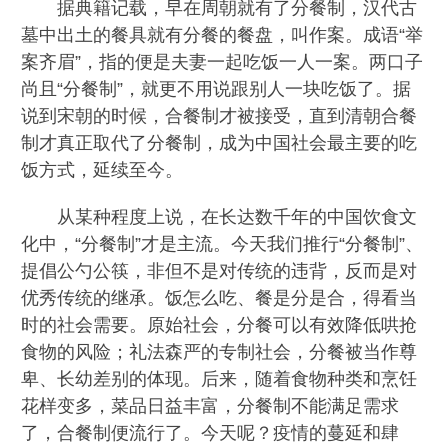
据典籍记载，早在周朝就有了分餐制，汉代古
墓中出土的餐具就有分餐的餐盘，叫作案。成语“举
案齐眉”，指的便是夫妻一起吃饭一人一案。两口子
尚且“分餐制”，就更不用说跟别人一块吃饭了。据
说到宋朝的时候，合餐制才被接受，直到清朝合餐
制才真正取代了分餐制，成为中国社会最主要的吃
饭方式，延续至今。
从某种程度上说，在长达数千年的中国饮食文
化中，“分餐制”才是主流。今天我们推行“分餐制”、
提倡公勺公筷，非但不是对传统的违背，反而是对
优秀传统的继承。饭怎么吃、餐是分是合，得看当
时的社会需要。原始社会，分餐可以有效降低哄抢
食物的风险；礼法森严的专制社会，分餐被当作尊
卑、长幼差别的体现。后来，随着食物种类和烹饪
花样变多，菜品日益丰富，分餐制不能满足需求
了，合餐制便流行了。今天呢？疫情的蔓延和肆