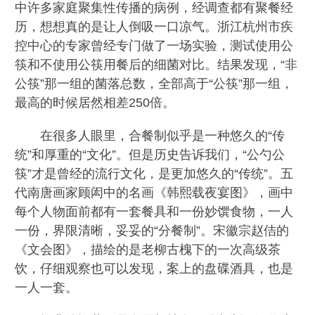
中许多家庭聚集性传播的病例，经调查都有聚餐经
历，想想真的是让人倒吸一口凉气。浙江杭州市疾
控中心的专家曾经专门做了一场实验，测试使用公
筷和不使用公筷用餐后的细菌对比。结果发现，“非
公筷”那一组的菌落总数，全部高于“公筷”那一组，
最高的时候居然相差250倍。
在很多人眼里，合餐制似乎是一种悠久的“传
统”和厚重的“文化”。但是历史告诉我们，“公勺公
筷”才是曾经的流行文化，是更加悠久的“传统”。五
代南唐画家顾闳中的名画《韩熙载夜宴图》，画中
每个人物面前都有一套餐具和一份妙馔食物，一人
一份，界限清晰，妥妥的“分餐制”。宋徽宗赵佶的
《文会图》，描绘的是老柳古槐下的一次高级茶
饮，仔细观察也可以发现，案上的盘碟酒具，也是
一人一套。