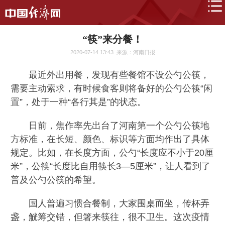
“筷”来分餐！
2020-07-14 13:43
来源：河南日报
最近外出用餐，发现有些餐馆不设公勺公筷，
需要主动索求，有时候食客则将备好的公勺公筷“闲
置”，处于一种“各行其是”的状态。
日前，焦作率先出台了河南第一个公勺公筷地
方标准，在长短、颜色、标识等方面均作出了具体
规定。比如，在长度方面，公勺“长度应不小于20厘
米”，公筷“长度比自用筷长3—5厘米”，让人看到了
普及公勺公筷的希望。
国人普遍习惯合餐制，大家围桌而坐，传杯弄
盏，觥筹交错，但箸来筷往，很不卫生。这次疫情