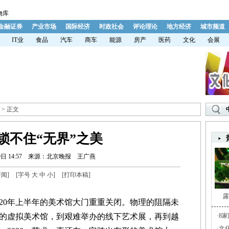
物库
金融证券
产业市场
国际经济
时政社会
评论理论
地方经济
城市频道
IT业
食品
汽车
商车
能源
房产
医药
文化
会展
> 正文
”锁不住“无界”之美
日 14:57
来源：北京晚报
王广燕
新闻
]
[字号
大
中
小
]
[
打印本稿
]
露
0年上半年的美术馆大门重重关闭。物理的阻隔未
的虚拟美术馆，到艰难举办的线下艺术展，再到越
·
8
·
文