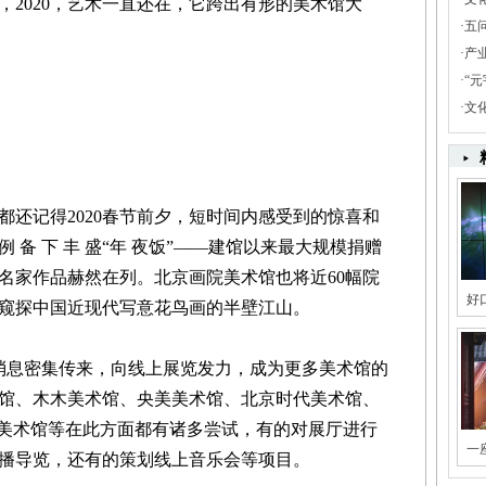
，2020，艺术一直还在，它跨出有形的美术馆大
·
五
·
产
·
“
·
文
记得2020春节前夕，短时间内感受到的惊喜和
例 备 下 丰 盛“年 夜饭”——建馆以来最大规模捐赠
名家作品赫然在列。北京画院美术馆也将近60幅院
好
窥探中国近现代写意花鸟画的半壁江山。
消息密集传来，向线上展览发力，成为更多美术馆的
馆、木木美术馆、央美美术馆、北京时代美术馆、
砖美术馆等在此方面都有诸多尝试，有的对展厅进行
一
播导览，还有的策划线上音乐会等项目。