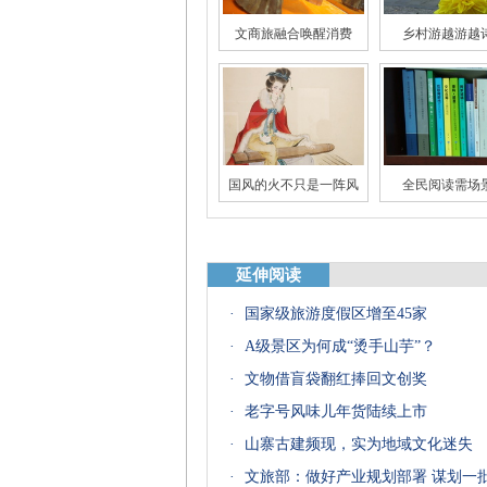
文商旅融合唤醒消费
乡村游越游越
国风的火不只是一阵风
全民阅读需场
延伸阅读
·
国家级旅游度假区增至45家
大数据里唐宋诗词世界
“跑偏”的影视
·
A级景区为何成“烫手山芋”？
·
文物借盲袋翻红捧回文创奖
·
老字号风味儿年货陆续上市
·
山寨古建频现，实为地域文化迷失
·
文旅部：做好产业规划部署 谋划一