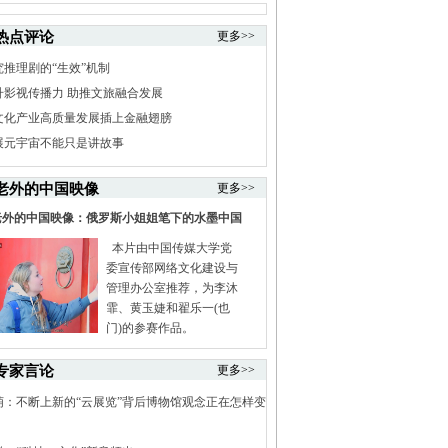
热点评论
更多>>
究推理剧的“生效”机制
升影视传播力 助推文旅融合发展
文化产业高质量发展插上金融翅膀
展元宇宙不能只是讲故事
老外的中国映像
更多>>
老外的中国映像：俄罗斯小姐姐笔下的水墨中国
本片由中国传媒大学党
委宣传部网络文化建设与
管理办公室推荐，为李沐
霏、黄玉婕和翟乐一(也
门)的参赛作品。
专家言论
更多>>
萌：不断上新的“云展览”背后博物馆观念正在怎样变