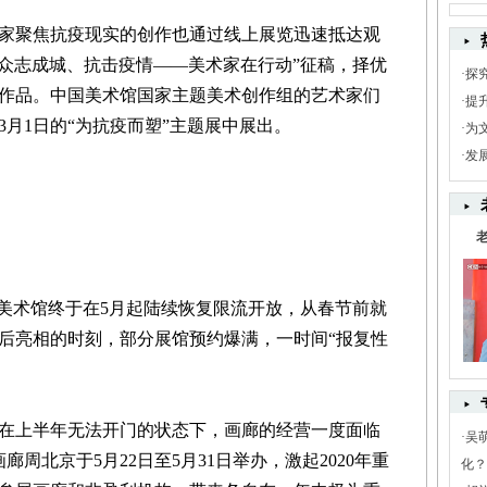
聚焦抗疫现实的创作也通过线上展览迅速抵达观
“众志成城、抗击疫情——美术家在行动”征稿，择优
·
探
作品。中国美术馆国家主题美术创作组的艺术家们
·
提
月1日的“为抗疫而塑”主题展中展出。
·
为
·
发
美术馆终于在5月起陆续恢复限流开放，从春节前就
后亮相的时刻，部分展馆预约爆满，一时间“报复性
上半年无法开门的状态下，画廊的经营一度面临
·
吴
廊周北京于5月22日至5月31日举办，激起2020年重
化？