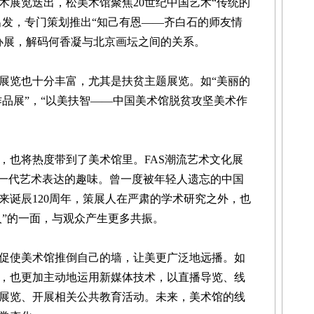
展览迭出，松美术馆聚焦20世纪中国艺术“传统的
出发，专门策划推出“知己有恩——齐白石的师友情
办展，解码何香凝与北京画坛之间的关系。
览也十分丰富，尤其是扶贫主题展览。如“美丽的
作品展”，“以美扶智——中国美术馆脱贫攻坚美术作
也将热度带到了美术馆里。FAS潮流艺术文化展
轻一代艺术表达的趣味。曾一度被年轻人遗忘的中国
来诞辰120周年，策展人在严肃的学术研究之外，也
人”的一面，与观众产生更多共振。
促使美术馆推倒自己的墙，让美更广泛地远播。如
，也更加主动地运用新媒体技术，以直播导览、线
展览、开展相关公共教育活动。未来，美术馆的线