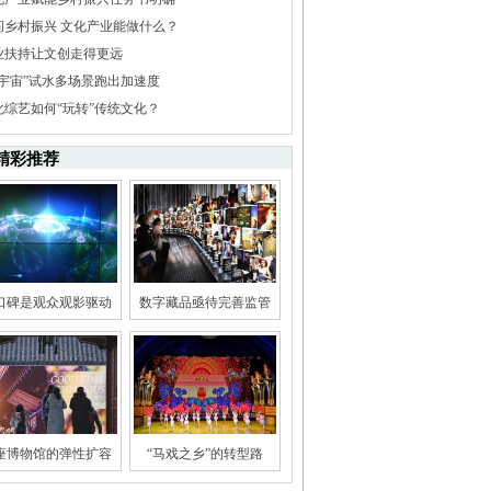
问乡村振兴 文化产业能做什么？
业扶持让文创走得更远
元宇宙”试水多场景跑出加速度
化综艺如何“玩转”传统文化？
精彩推荐
口碑是观众观影驱动
数字藏品亟待完善监管
座博物馆的弹性扩容
“马戏之乡”的转型路