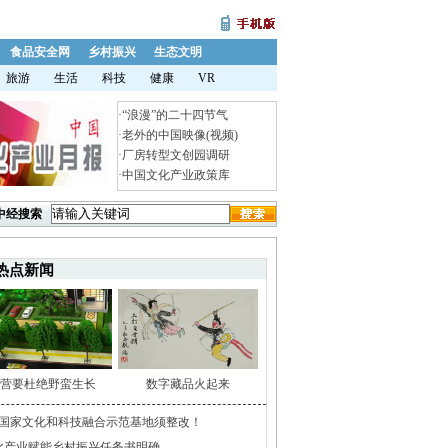
食品安全网
乡村振兴
生态文明
旅游
生活
科技
健康
VR
·
“浪漫”的二十四节气
·
老外的中国映像(视频)
·
厂房转型文创园调研
·
中国文化产业政策库
中经搜索
热点新闻
营要杜绝野蛮生长
数字藏品火起来
家国家文化和科技融合示范基地须整改！
化产业赋能乡村振兴任务书明确