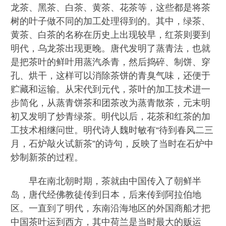
龙茶、黑茶、白茶、黄茶、花茶等，这些都是将茶
树的叶子做不同的加工处理得到的。其中，绿茶、
黄茶、白茶的名称在历史上出现较早，红茶则要到
明代，乌龙茶出现更晚。唐代发明了蒸青法，也就
是把茶叶的鲜叶用蒸汽杀青，然后捣碎、制饼、穿
孔、烘干，这样可以消除茶饼的青臭气味，还便于
贮藏和运输。从宋代到元代，茶叶的加工技术进一
步简化，从蒸青饼茶和团茶改为蒸青散茶，元末明
初又发明了炒青绿茶。明代以后，花茶和红茶的加
工技术相继问世。明代诗人魏时敏有“待到春风二三
月，石炉敲火试新茶”的诗句，反映了当时在石炉中
炒制新茶的过程。
早在南北朝时期，茶就由中国传入了朝鲜半
岛，唐代经佛教徒传到日本，后来传到阿拉伯地
区。一直到了明代，东南沿海地区的外国商船才把
中国茶叶运到西方，其中荷兰是当时最大的贩运