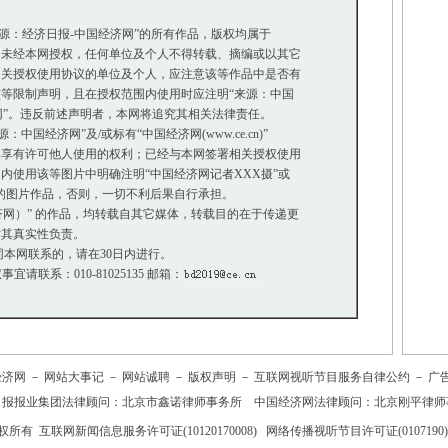
来源：经济日报-中国经济网”的所有作品，版权均属于
未经本网授权，任何单位及个人不得转载、摘编或以其它
关授权使用协议的单位及个人，应注意该等作品中是否有
等限制声明，且在授权范围内使用时应注明“来源：中国
网”。违反前述声明者，本网将追究其相关法律责任。
国经济网”及/或标有“中国经济网(www.ce.cn)”
享有许可他人使用的权利；已经与本网签署相关授权使用
使用该等图片中明确注明“中国经济网记者XXX摄”或
”的图片作品，否则，一切不利后果自行承担。
经济网）” 的作品，均转载自其它媒体，转载目的在于传递更
其真实性负责。
本网联系的，请在30日内进行。
事宜请联系：010-81025135 邮箱：
经济网
－
网站大事记
－
网站诚聘
－
版权声明
－
互联网视听节目服务自律公约
－
广
日报报业集团法律顾问：
北京市鑫诺律师事务所
中国经济网法律顾问：北京刚平律师
权所有
互联网新闻信息服务许可证(10120170008)
网络传播视听节目许可证(0107190)