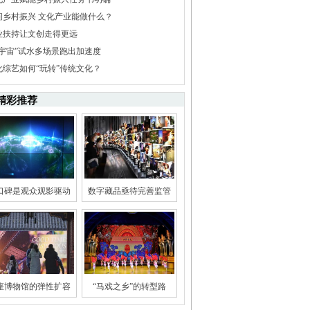
问乡村振兴 文化产业能做什么？
业扶持让文创走得更远
元宇宙”试水多场景跑出加速度
化综艺如何“玩转”传统文化？
精彩推荐
口碑是观众观影驱动
数字藏品亟待完善监管
座博物馆的弹性扩容
“马戏之乡”的转型路