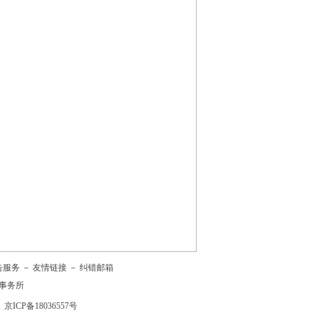
告服务
－
友情链接
－
纠错邮箱
事务所
京ICP备18036557号