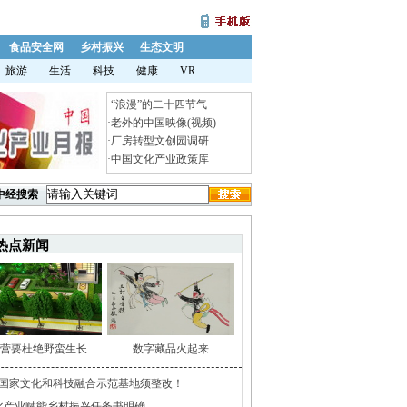
食品安全网
乡村振兴
生态文明
旅游
生活
科技
健康
VR
·
“浪漫”的二十四节气
·
老外的中国映像(视频)
·
厂房转型文创园调研
·
中国文化产业政策库
中经搜索
热点新闻
营要杜绝野蛮生长
数字藏品火起来
家国家文化和科技融合示范基地须整改！
化产业赋能乡村振兴任务书明确