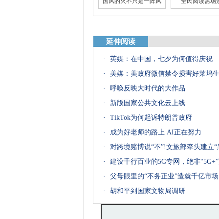
国风的火不只是一阵风
全民阅读需场
延伸阅读
·
英媒：在中国，七夕为何值得庆祝
大数据里唐宋诗词世界
“跑偏”的影视
·
美媒：美政府微信禁令损害好莱坞
·
呼唤反映大时代的大作品
·
新版国家公共文化云上线
·
TikTok为何起诉特朗普政府
·
成为好老师的路上 AI正在努力
·
对跨境赌博说“不”!文旅部牵头建立“
·
建设千行百业的5G专网，绝非“5G+
·
父母眼里的“不务正业”造就千亿市场
·
胡和平到国家文物局调研