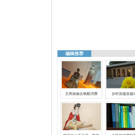
编辑推荐
文商旅融合唤醒消费
乡村游越游越