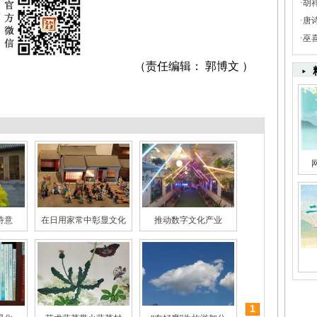
·
胡
·
唐
·
巫
（责任编辑： 郭博文 ）
诗意
在日用家常中彰显文化
推动数字文化产业
1