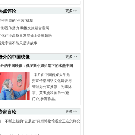
热点评论
更多>>
究推理剧的“生效”机制
升影视传播力 助推文旅融合发展
文化产业高质量发展插上金融翅膀
展元宇宙不能只是讲故事
老外的中国映像
更多>>
老外的中国映像：俄罗斯小姐姐笔下的水墨中国
本片由中国传媒大学党
委宣传部网络文化建设与
管理办公室推荐，为李沐
霏、黄玉婕和翟乐一(也
门)的参赛作品。
专家言论
更多>>
萌：不断上新的“云展览”背后博物馆观念正在怎样变