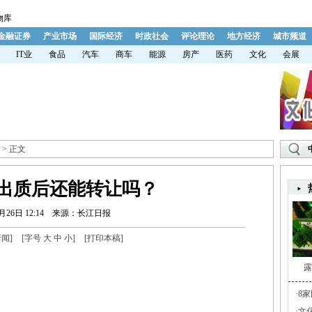
物库
金融证券
产业市场
国际经济
时政社会
评论理论
地方经济
城市频道
IT业
食品
汽车
商车
能源
房产
医药
文化
会展
> 正文
出质后还能转让吗？
月26日 12:14
来源：长江日报
新闻
]
[字号
大
中
小
]
[
打印本稿
]
露
·
8
·
文