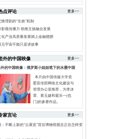
热点评论
更多>>
究推理剧的“生效”机制
升影视传播力 助推文旅融合发展
文化产业高质量发展插上金融翅膀
展元宇宙不能只是讲故事
老外的中国映像
更多>>
老外的中国映像：俄罗斯小姐姐笔下的水墨中国
本片由中国传媒大学党
委宣传部网络文化建设与
管理办公室推荐，为李沐
霏、黄玉婕和翟乐一(也
门)的参赛作品。
专家言论
更多>>
萌：不断上新的“云展览”背后博物馆观念正在怎样变