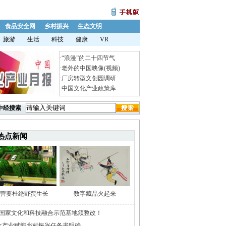
食品安全网
乡村振兴
生态文明
旅游
生活
科技
健康
VR
·
“浪漫”的二十四节气
·
老外的中国映像(视频)
·
厂房转型文创园调研
·
中国文化产业政策库
中经搜索
热点新闻
营要杜绝野蛮生长
数字藏品火起来
家国家文化和科技融合示范基地须整改！
化产业赋能乡村振兴任务书明确