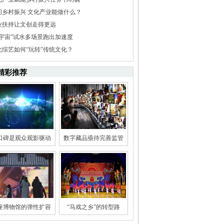
问乡村振兴 文化产业能做什么？
业扶持让文创走得更远
元宇宙”试水多场景跑出加速度
化综艺如何“玩转”传统文化？
精彩推荐
口碑是观众观影驱动
数字藏品亟待完善监管
座博物馆的弹性扩容
“马戏之乡”的转型路