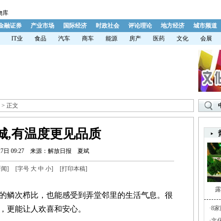
物库
金融证券
产业市场
国际经济
时政社会
评论理论
地方经济
城市频道
IT业
食品
汽车
商车
能源
房产
医药
文化
会展
> 正文
城,有温度更见品质
7日 09:27
来源：解放日报
夏斌
新闻
]
[字号
大
中
小
]
[
打印本稿
]
露
鳞次栉比，也能感受到弄堂邻里的生活气息。很
，更能让人欢喜和安心。
·
8
·
文