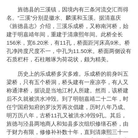
旌德县的三溪镇，因境内有三条河流交汇而得
名。“三溪”分别是徽水、麟溪和玉溪。据清嘉庆
《旌德县志》介绍，三溪乐成桥，又称南河桥，始
建于明嘉靖年间，重建于清康熙年间。此桥全长
156米，宽6.20米，有11孔，桥面距河床高9米。桥
孔净跨度尺度不一，中孔为11.50米。桥面两侧设有
石质栏杆，石柱雕琢为荷花状，颇为精美。
历史上的乐成桥多灾多难。乐成桥的前身叫五
梁桥，只有五个桥洞，桥头建有一座凉亭，有人又
称通津桥，据说是当地江村人所建。然而，该桥建
后不久就被洪水冲毁。到了明朝嘉靖二十二年，时
任宁国府知府的罗汝芳再次倡建，历时八年乃成。
明万历八年，古桥11孔又被洪水冲毁9孔。其后，
旌德与泾县两地商人和知县多次组织修缮石桥，由
于财力有限，修修补补数十年，直到清康熙三十一