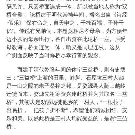
隔尺许。只因桥面连成一体，所以被当地人称为“双
桥合璧”。该桥建于明代崇祯年间，桥名出自《诗经
·假乐》“保右命之，自天申之，千禄百福，子孙千
亿”。传说有兄弟俩，本想竞相尽孝母亲：为方便年
迈小脚的母亲出行，各自出资在此建桥一座。后受
母教诲，桥面连为一体，喻义是同理连枝。这从一
个侧面反映了当时修桥尽孝行善的观念。
而建于清代乾隆年间的休宁三益桥，则有史载
曰：“三益桥”上游的田里、岭脚、石屋坑三村人都
是一山之隔的朱子桑梓之邦，是婺源县人翻山越岭
迁徙而来，婺源先祖筹资兴建此桥并为其取名“三益
桥”，其初衷是劝诫远徙他乡的三村人，“一根筷子
容易折，一把筷子折不断”，希望他们精诚团结、安
乐和美。既然此桥是三村人均能受益的，是谓“三益
桥”。