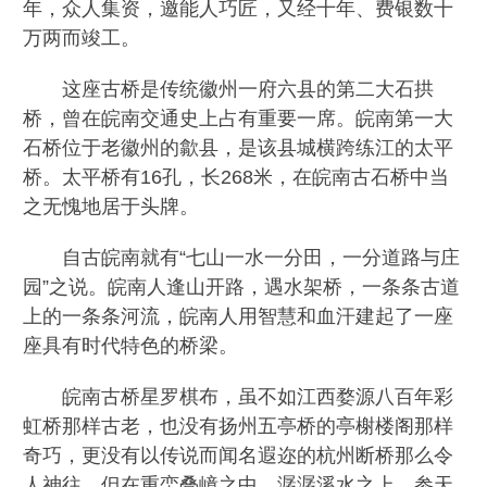
年，众人集资，邀能人巧匠，又经十年、费银数十
万两而竣工。
这座古桥是传统徽州一府六县的第二大石拱
桥，曾在皖南交通史上占有重要一席。皖南第一大
石桥位于老徽州的歙县，是该县城横跨练江的太平
桥。太平桥有16孔，长268米，在皖南古石桥中当
之无愧地居于头牌。
自古皖南就有“七山一水一分田，一分道路与庄
园”之说。皖南人逢山开路，遇水架桥，一条条古道
上的一条条河流，皖南人用智慧和血汗建起了一座
座具有时代特色的桥梁。
皖南古桥星罗棋布，虽不如江西婺源八百年彩
虹桥那样古老，也没有扬州五亭桥的亭榭楼阁那样
奇巧，更没有以传说而闻名遐迩的杭州断桥那么令
人神往，但在重峦叠嶂之中、潺潺溪水之上、参天