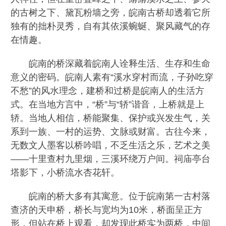
的古树之下、黛瓦粉墙之旁，皖南古桥却透着它所
独有的拙朴灵秀，自有其依溪蜿蜒、聚风藏气的存
在情趣。
皖南的桥深藏着皖南人诠释生活、生存和生命
意义的密码。皖南人素有“溪水穿村而流，子孙吃穿
不愁”的风水理念，建桥和过桥是皖南人的生活方
式。在当地方言中，“桥”与“轿”谐音，上桥就是上
轿。当地人相信，桥能聚集、保护或兴发生气，关
系到一族、一村的运势、文脉或财富。古往今来，
无数文人墨客以桥吟唱，不乏生活之乐，艺术之美
——十里查村九里烟，三溪环绕万户间。祠庙亭台
塔影下，小桥流水杏花轩。
皖南的桥大多有其寓意。位于皖南第一古村落
查济的天申桥，桥长与宽均为10米，桥面呈正方
形，但站在桥上观看，却发现此桥实为两桥，中间