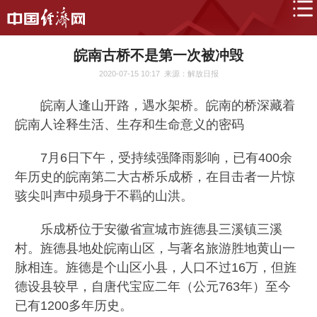
皖南古桥不是第一次被冲毁
2020-07-15 10:17
来源：解放日报
皖南人逢山开路，遇水架桥。皖南的桥深藏着
皖南人诠释生活、生存和生命意义的密码
7月6日下午，受持续强降雨影响，已有400余
年历史的皖南第二大古桥乐成桥，在目击者一片惊
骇尖叫声中殒身于不羁的山洪。
乐成桥位于安徽省宣城市旌德县三溪镇三溪
村。旌德县地处皖南山区，与著名旅游胜地黄山一
脉相连。旌德是个山区小县，人口不过16万，但旌
德设县较早，自唐代宝应二年（公元763年）至今
已有1200多年历史。