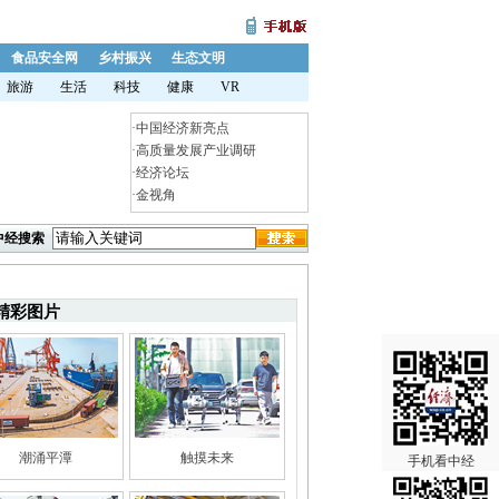
食品安全网
乡村振兴
生态文明
旅游
生活
科技
健康
VR
·
中国经济新亮点
·
高质量发展产业调研
·
经济论坛
·
金视角
中经搜索
精彩图片
潮涌平潭
触摸未来
手机看中经