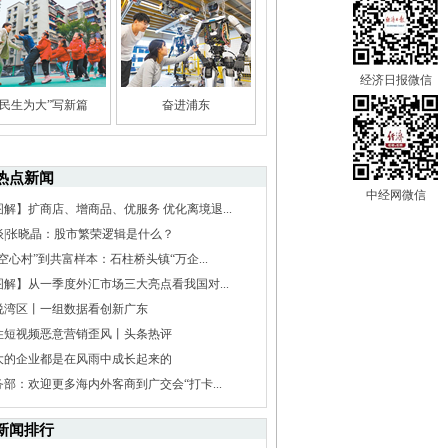
经济日报微信
“民生为大”写新篇
奋进浦东
热点新闻
中经网微信
图解】扩商店、增商品、优服务 优化离境退...
谈|张晓晶：股市繁荣逻辑是什么？
空心村”到共富样本：石柱桥头镇“万企...
图解】从一季度外汇市场三大亮点看我国对...
说湾区丨一组数据看创新广东
住短视频恶意营销歪风丨头条热评
大的企业都是在风雨中成长起来的
务部：欢迎更多海内外客商到广交会“打卡...
新闻排行