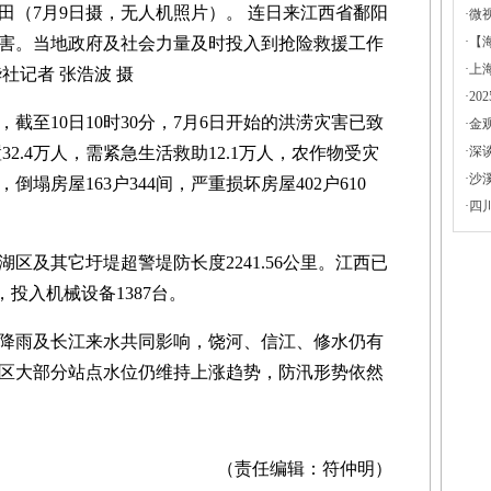
7月9日摄，无人机照片）。 连日来江西省鄱阳
·
微
害。当地政府及社会力量及时投入到抢险救援工作
·
【
·
上
社记者 张浩波 摄
·
2
至10日10时30分，7月6日开始的洪涝灾害已致
·
金
32.4万人，需紧急生活救助12.1万人，农作物受灾
·
深
·
沙
顷，倒塌房屋163户344间，严重损坏房屋402户610
·
四
及其它圩堤超警堤防长度2241.56公里。江西已
，投入机械设备1387台。
雨及长江来水共同影响，饶河、信江、修水仍有
区大部分站点水位仍维持上涨趋势，防汛形势依然
（责任编辑：符仲明）