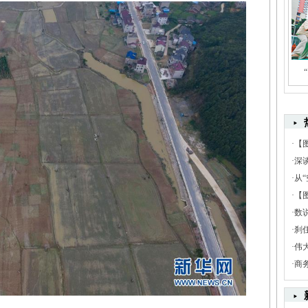
·
【
·
深
·
从“
·
【
·
数
·
刹
·
伟
·
商