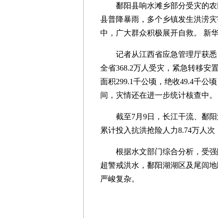
鄱阳县响水滩乡部分受灾的农田（
县普降暴雨，多个乡镇发生洪涝灾
中，广大群众积极展开自救。 新华
记者从江西省应急管理厅获悉，截
全省368.2万人受灾，紧急转移安置
面积299.1千公顷，绝收49.4千公
间，灾情还在进一步统计核查中。
截至7月9日，长江干流、鄱阳湖区
累计投入抗洪抢险人力8.74万人次
根据水文部门综合分析，受强降
超警戒洪水，鄱阳湖湖区及尾闾地
严峻复杂。