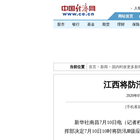
人
网站首页
股市
银行
基金
期货
理财
保险
当前位置
首页
>
新闻
>
国内时政更多新
江西将防
2020年0
[
手机看
新华社南昌7月10日电（记者
挥部决定7月10日10时将防汛Ⅲ级