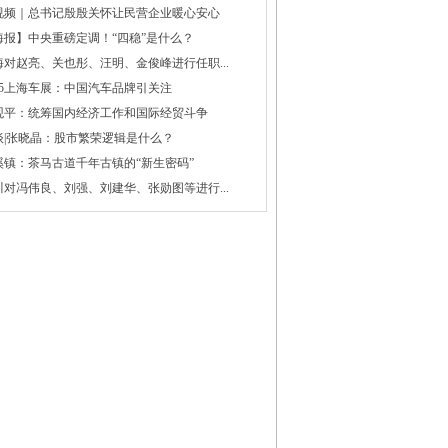
视频｜总书记殷殷关怀让民营企业暖心安心
海报】中央重磅定调！“四稳”是什么？
海对赵亮、关也彤、汪明、金俊峰进行任职...
025上海车展：中国汽车品牌引关注
观平：统筹国内经济工作和国际经贸斗争
谈|张晓晶：股市繁荣逻辑是什么？
溪镇：茶马古道千年古镇的“新生密码”
川对冯伟良、刘强、刘建华、张勋图等进行...