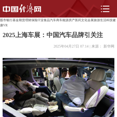
股市
银行
基金
期货
理财
保险
IT业
食品
汽车
商车
能源
房产
医药
文化
会展
旅游
生活
科技
健
康
VR
2025上海车展：中国汽车品牌引关注
2025年04月27日 07:14
| 来源：
新华网