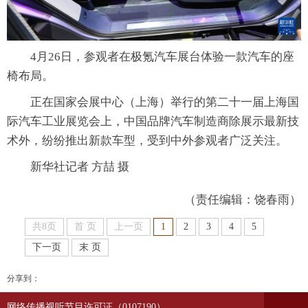
4月26日，参观者在极氪汽车展台体验一款汽车的座
椅布局。
正在国家会展中心（上海）举行的第二十一届上海国
际汽车工业展览会上，中国品牌汽车制造商除展示最新技
术外，纷纷推出新款车型，受到中外参观者广泛关注。
新华社记者 方喆 摄
（责任编辑：饶春雨）
共8页
首 页
上一页
1
2
3
4
5
下一页
末 页
分享到：
网络传播视听节目许可证（0107190）