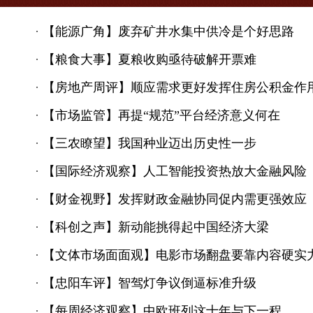
·
【能源广角】废弃矿井水集中供冷是个好思路
·
【粮食大事】夏粮收购亟待破解开票难
·
【房地产周评】顺应需求更好发挥住房公积金作
·
【市场监管】再提“规范”平台经济意义何在
·
【三农瞭望】我国种业迈出历史性一步
·
【国际经济观察】人工智能投资热放大金融风险
·
【财金视野】发挥财政金融协同促内需更强效应
·
【科创之声】新动能挑得起中国经济大梁
·
【文体市场面面观】电影市场翻盘要靠内容硬实
·
【忠阳车评】智驾灯争议倒逼标准升级
·
【每周经济观察】中欧班列这十年与下一程