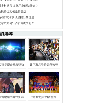
问乡村振兴 文化产业能做什么？
业扶持让文创走得更远
元宇宙”试水多场景跑出加速度
化综艺如何“玩转”传统文化？
精彩推荐
口碑是观众观影驱动
数字藏品亟待完善监管
座博物馆的弹性扩容
“马戏之乡”的转型路