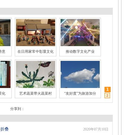
诗意
在日用家常中彰显文化
推动数字文化产业
景化
艺术蔬菜带火蔬菜村
“友好度”为旅游加分
1
营销
年轻人为何热衷国潮
收藏玩具火起来
2
分享到：
续折叠
2020年07月10日