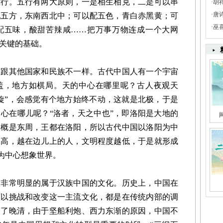
。五行有两大原则，一是相生相克，二是可以串
·
胡
·
唐
配五方，东南西北中；可以配五色，青白赤黑黄；可
·
巫
配五味，酸甜苦辣咸……把万事万物连成一个大网
关键的基础。
其他国家和民族不一样。古代中国人有一个宇宙
倚盖，地方如棋局。天的中心在哪里呢？古人夜观天
旋”，会感觉有个地方始终不动，这就是北极，于是
心在哪儿呢？“洛者，天之中也”，即洛阳是大地的
大概是东周，王都在洛阳，所以古代中国以洛阳为中
越高，越在边儿上的人，文明程度越低，于是就形成
我为中心想象世界。
常明显的属于汉族中国的文化。历史上，中国在
可以挑战和改变这一主流文化，都是在传统内部的调
到了晚清，由于坚船利炮、西力东渐的原因，中国不