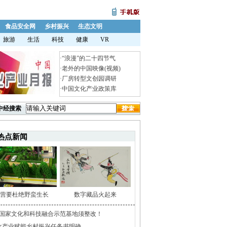
食品安全网
乡村振兴
生态文明
旅游
生活
科技
健康
VR
·
“浪漫”的二十四节气
·
老外的中国映像(视频)
·
厂房转型文创园调研
·
中国文化产业政策库
中经搜索
热点新闻
营要杜绝野蛮生长
数字藏品火起来
家国家文化和科技融合示范基地须整改！
化产业赋能乡村振兴任务书明确