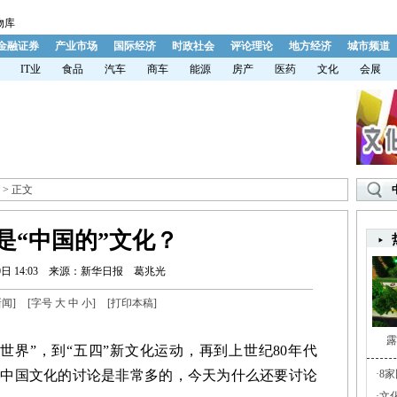
物库
金融证券
产业市场
国际经济
时政社会
评论理论
地方经济
城市频道
IT业
食品
汽车
商车
能源
房产
医药
文化
会展
> 正文
是“中国的”文化？
日 14:03
来源：新华日报
葛兆光
新闻
]
[字号
大
中
小
]
[
打印本稿
]
露
界”，到“五四”新文化运动，再到上世纪80年代
于中国文化的讨论是非常多的，今天为什么还要讨论
·
8
·
文