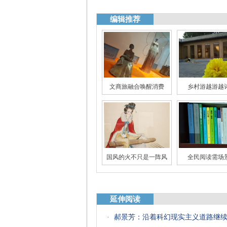
编辑推荐
文商旅融合唤醒消费
乡村游越游越
国风的火不只是一阵风
全民阅读需场
大数据里唐宋诗词世界
“跑偏”的影视
延伸阅读
·
郝景芳：沿着科幻现实主义道路继