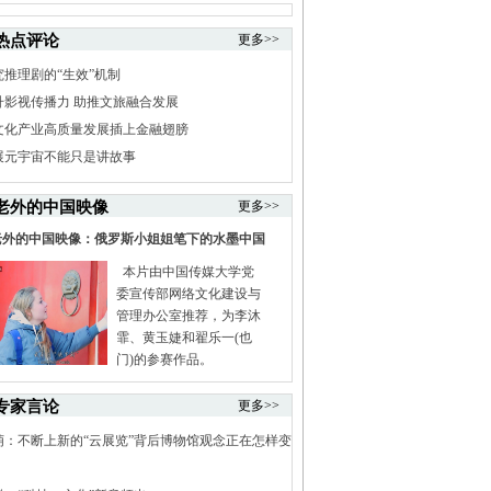
热点评论
更多>>
究推理剧的“生效”机制
升影视传播力 助推文旅融合发展
文化产业高质量发展插上金融翅膀
展元宇宙不能只是讲故事
老外的中国映像
更多>>
老外的中国映像：俄罗斯小姐姐笔下的水墨中国
本片由中国传媒大学党
委宣传部网络文化建设与
管理办公室推荐，为李沐
霏、黄玉婕和翟乐一(也
门)的参赛作品。
专家言论
更多>>
萌：不断上新的“云展览”背后博物馆观念正在怎样变