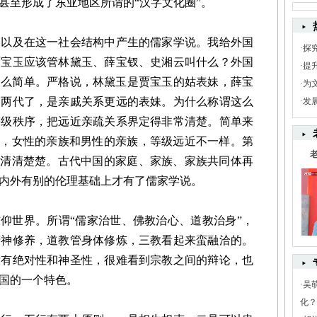
甚至形成了东亚地区所谓的“汉字文化圈”。
及在这一社会结构中产生的儒家学说。我给外国
·
探
贾宝玉应该管林黛玉、薛宝钗、史湘云叫什么？外国
·
提
，没那么简单。严格说，林黛玉是贾宝玉的姑表妹，薛宝
·
为
了两代了，是亲戚关系更远的表妹。为什么称谓这么
·
发
等级秩序，把远近亲疏关系界定得非常清楚。简单来
”，女性的亲族和男性的亲族，等级远近不一样。第
得清清楚楚。古代中国的家庭、家族、家族共同体再
内外有别的伦理基础上才有了儒家学说。
仰世界。所谓“儒家治世、佛教治心、道教治身”，
精神修养，道教管身体修炼，三教看起来蛮融洽的。
没有绝对性和神圣性，很难看到宗教之间的辩论，也
国的一个特色。
·
吴
化？