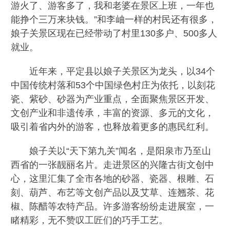
游火了、游客多了，我和老婆在景区上班，一年也
能挣个三万来块钱。”和李岫一样的村民还有很多，
娘子关景区现在已经带动了村里130多户、500多人
就业。
近年来，平定县以娘子关景区为龙头，以34个
中国传统村落和53个中国绿色村庄为依托，以刻花
瓷、紫砂、砂器为产业重点，全面聚焦景区开发、
文创产业和非遗传承，丰富的资源、多元的文化，
吸引着省内外的游客，也释放着更多的惠民红利。
娘子关以“天下第九关”闻名，是阳泉市乃至山
西省的一张靓丽名片。走进景区的兴隆古街文创中
心，这里汇集了全市各地的砂器、瓷器、根雕、石
刻、葫芦、布艺等文创产品以及艾草、连翘茶、花
椒、陈醋等农特产品。许多游客纷纷走进展室，一
睹精彩，无不赞叹工匠们的巧手工艺。