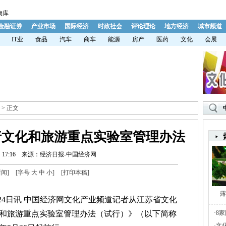
物库
金融证券
产业市场
国际经济
时政社会
评论理论
地方经济
城市频道
IT业
食品
汽车
商车
能源
房产
医药
文化
会展
> 正文
行文化和旅游重点实验室管理办法
17:16
来源：经济日报-中国经济网
新闻
]
[字号
大
中
小
]
[
打印本稿
]
露
4日讯 中国经济网文化产业频道记者从江苏省文化
和旅游重点实验室管理办法（试行）》（以下简称
·
8
·
文