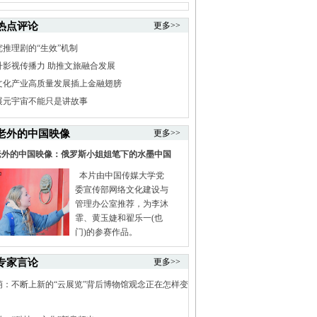
热点评论
更多>>
究推理剧的“生效”机制
升影视传播力 助推文旅融合发展
文化产业高质量发展插上金融翅膀
展元宇宙不能只是讲故事
老外的中国映像
更多>>
老外的中国映像：俄罗斯小姐姐笔下的水墨中国
本片由中国传媒大学党
委宣传部网络文化建设与
管理办公室推荐，为李沐
霏、黄玉婕和翟乐一(也
门)的参赛作品。
专家言论
更多>>
萌：不断上新的“云展览”背后博物馆观念正在怎样变