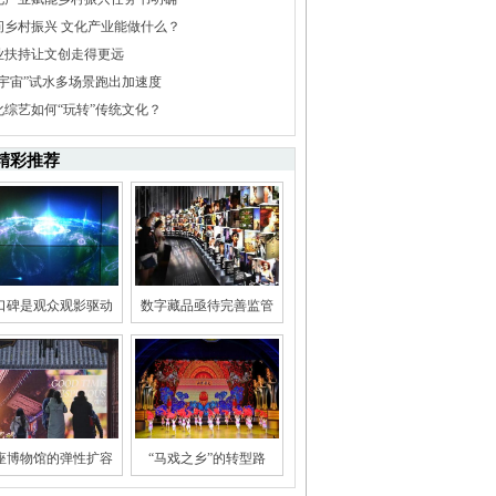
问乡村振兴 文化产业能做什么？
业扶持让文创走得更远
元宇宙”试水多场景跑出加速度
化综艺如何“玩转”传统文化？
精彩推荐
口碑是观众观影驱动
数字藏品亟待完善监管
座博物馆的弹性扩容
“马戏之乡”的转型路