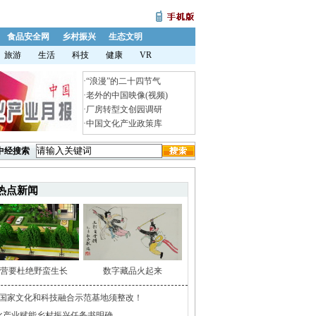
食品安全网
乡村振兴
生态文明
旅游
生活
科技
健康
VR
·
“浪漫”的二十四节气
·
老外的中国映像(视频)
·
厂房转型文创园调研
·
中国文化产业政策库
中经搜索
热点新闻
营要杜绝野蛮生长
数字藏品火起来
家国家文化和科技融合示范基地须整改！
化产业赋能乡村振兴任务书明确