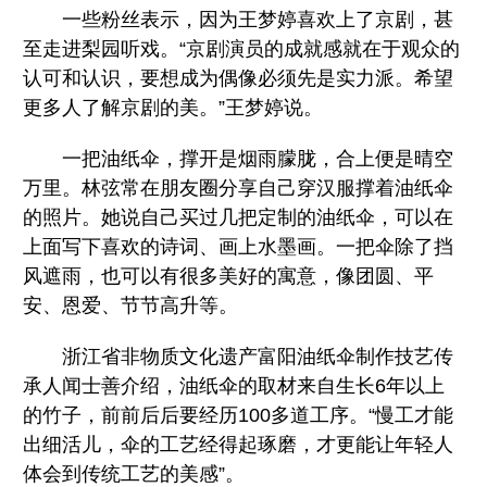
一些粉丝表示，因为王梦婷喜欢上了京剧，甚
至走进梨园听戏。“京剧演员的成就感就在于观众的
认可和认识，要想成为偶像必须先是实力派。希望
更多人了解京剧的美。”王梦婷说。
一把油纸伞，撑开是烟雨朦胧，合上便是晴空
万里。林弦常在朋友圈分享自己穿汉服撑着油纸伞
的照片。她说自己买过几把定制的油纸伞，可以在
上面写下喜欢的诗词、画上水墨画。一把伞除了挡
风遮雨，也可以有很多美好的寓意，像团圆、平
安、恩爱、节节高升等。
浙江省非物质文化遗产富阳油纸伞制作技艺传
承人闻士善介绍，油纸伞的取材来自生长6年以上
的竹子，前前后后要经历100多道工序。“慢工才能
出细活儿，伞的工艺经得起琢磨，才更能让年轻人
体会到传统工艺的美感”。