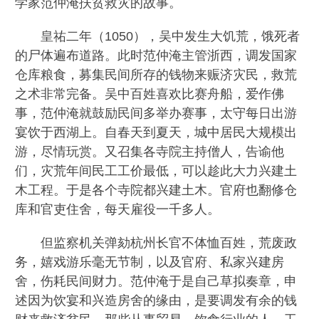
学家范仲淹扶贫救灾的故事。
皇祐二年（1050），吴中发生大饥荒，饿死者
的尸体遍布道路。此时范仲淹主管浙西，调发国家
仓库粮食，募集民间所存的钱物来赈济灾民，救荒
之术非常完备。吴中百姓喜欢比赛舟船，爱作佛
事，范仲淹就鼓励民间多举办赛事，太守每日出游
宴饮于西湖上。自春天到夏天，城中居民大规模出
游，尽情玩赏。又召集各寺院主持僧人，告谕他
们，灾荒年间民工工价最低，可以趁此大力兴建土
木工程。于是各个寺院都兴建土木。官府也翻修仓
库和官吏住舍，每天雇役一千多人。
但监察机关弹劾杭州长官不体恤百姓，荒废政
务，嬉戏游乐毫无节制，以及官府、私家兴建房
舍，伤耗民间财力。范仲淹于是自己草拟奏章，申
述因为饮宴和兴造房舍的缘由，是要调发有余的钱