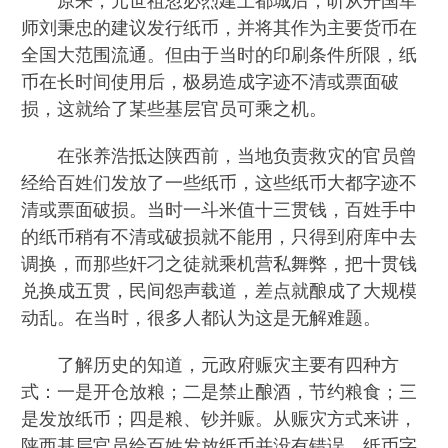
原来，元世祖忽必烈建上都城后，听从开国军
师刘秉忠的建议发行纸币，并将其作为主要货币在
全国大范围流通。但由于当时的印刷条件所限，纸
币在长时间使用后，极易造成字迹不清或票面破
损，这就给了某些基层官员可乘之机。
在张养浩抵达陕西前，当地负责救灾的官员曾
经给百姓们发放了一些纸币，这些纸币大都字迹不
清或票面破损。当时一斗米值十三贯钱，百姓手中
的纸币稍有不清或破损就不能用，只得到府库中去
调换，而那些奸刁之徒就乘机营私舞弊，把十贯钱
兑换成五贯，民间怨声载道，差点就酿成了大规模
动乱。在当时，很多人都认为这是无解难题。
了解历史的知道，元政府赈灾主要有四种方
式：一是开仓放粮；二是禁止酿酒，节约粮食；三
是发放纸币；四是粮、钞并赈。从赈灾方式来讲，
陕西基层官员给百姓发放纸币并没有错误，纸币字