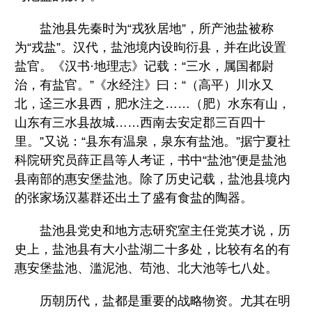
盐池县先秦时为“戎狄居地”，所产池盐被称
为“戎盐”。汉代，盐池境内设昫衍县，并在此设置
盐官。《汉书·地理志》记载：“三水，属国都尉
治，有盐官。”《水经注》曰：“（高平）川水又
北，迳三水县西，肥水注之……（肥）水东有山，
山东有三水县故城……西南去安定郡三百四十
里。”又说：“县东有温泉，泉东有盐池。”据宁夏社
科院研究员薛正昌等人考证，书中“盐池”便是盐池
县南部的惠安堡盐池。除了历史记载，盐池县境内
的张家场汉墓群还出土了盛有食盐的陶器。
盐池县党史和地方志研究室主任党英才说，历
史上，盐池县有大小盐湖二十多处，比较有名的有
惠安堡盐池、滥泥池、苟池、北大池等七八处。
历朝历代，盐都是重要的战略物资。尤其在明