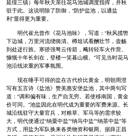
延绥三镇）每年秋天亲往花马池城调度指挥，并秋
驻于此。这说明除了防御，“防护盐池，以通盐
利”显得更为重要。
明代崔允曾作《花马池咏》，写道：“秋风揽辔
下边城，万里河流绕骑清。樽俎试看酬壮节，壶觞
到处迓行旌。寒骄强弩云传箭，飚转轻车火作营。
慷慨十年长剑在，登楼一笑暮山横。”可见当时花马
池沿线浓重的军事氛围。
现在唾手可得的盐在古代价比黄金，明朝周澄
写有五言诗《盐池》赞美惠安堡盐池，其中两句写
道：“调和偏有味，生产自无穷。若使移南国，黄金
价可同。”池盐因此在明代成为重要的军费来源。长
城沿线驻守大量官兵，对粮草、军马等的需求较
大，明代便通过“纳粟中盐”“纳马中盐”“纳茶中盐”等
方式，用盐为军队换来各类物资和银两。据薛正昌