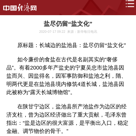
盐尽仍留“盐文化”
2020-07-17 09:22
来源：新华每日电讯
原标题：长城边的盐池县：盐尽仍留“盐文化”
如今廉价的食盐在古代是名副其实的“奢侈
品”。有着2000多年产盐史的宁夏吴忠市盐池县因
盐而兴、因盐得名，因军事防御和盐池之利，隋、
明两代更是在盐池县境内修筑4道长城，盐池县因
此被称为“露天长城博物馆”。
在陕甘宁边区，盐池县所产池盐作为边区的经
济支柱，曾为边区经济做出了重大贡献，毛泽东曾
指出：“盐是边区的很大富源，是平衡出入口，稳定
金融、调节物价的骨干。”