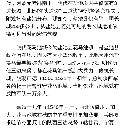
代，因蒙元诸部南下，明代在盐池境内共修筑有3
道长城，北部的“头道边”“二道边”与池盐紧密相关，
附近均有盐池分布。现如今，盐池县仍有隋、明长
城250多公里，从盐池县随处可见的明长城遗址依
稀可见当时的宏伟气魄。
明代花马池城今为盐池县花马池镇，是盐池县
政府所在地，周边有大小盐池数个，此地因用池盐
换马最早被称为“换马池”，后改为花马池。明代历
任三边总督，都在花马池一线加大兵力，修筑长
城。明朝正德（1506-1521年）初年，总制陕西军
务的杨一清曾驻守花马池城，当时仅花马池城就有
戍防军队一万余人。
嘉靖十九年（1540年）后，西北防御压力加
大，花马池城在秋防中的重要性更加凸显。兵部要
求驻节今固原市的陕西三边总督（辖甘肃、宁夏、