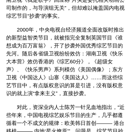
南卫视《我是歌手》回应称“片头是委托相关动画公
司制作的，与导演组无关”，但却难以掩盖国内电视
综艺节目“抄袭”的事实。
2000年，中央电视台经济频道全面改版时推出
的新型益智类节目，就被指完全复制英国节目《谁
想成为百万富翁》，开了抄袭外国优秀综艺节目的
先河。随后各省级卫视纷纷效仿：湖南卫视《快乐
大本营》效仿香港的《综艺60分》，《超级女
声》、《快乐男声》系列模仿《美国偶像》；东方
卫视《中国达人》山寨《美国达人》……而这些综
艺节目中，有点版权意识的算是引进，没有版权意
识的就上演“拿来主义”，直接抄袭。
对此，资深业内人士陈芳一针见血地指出，“近
些年来，中国电视综艺娱乐节目的生产，几乎都遵
循着一个不成文的规律：欧美韩日首创——— 港台
移植——— 内地‘星火燎原’”。问题是，综艺节目抄