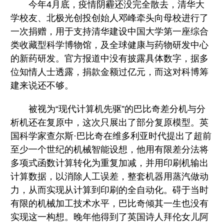
今年4月底，疫情阴霾还没完全散去，清华大
学校友、北极光创投创始人邓峰牵头向母校进行了
一次捐赠，用于支持清华建设中国大学第一座综合
类收藏型科学博物馆，及全球健康与药物研发中心
的新药研发。官方报道中没有披露具体数字，据多
位知情人士透露，捐款金额过亿元，而这对科博筹
建来说还不够。
被视为“现代计算机先驱”的巴比奇差分机与分
析机还在复原中，这次只展出了部分复原模型。英
国科学家查尔斯·巴比奇在维多利亚时代提出了超前
至少一个世纪的机械智能设想，他用有限差分法将
多项式函数计算转化为重复加减，并用印刷机输出
计算数据，以消除人工误差，整套机器用蒸汽做动
力，从而实现从计算到印刷的全自动化。碍于当时
有限的机械加工技术水平，巴比奇倾其一生也没有
实现这一构想。晚年他得到了英国诗人拜伦女儿阿