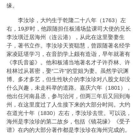
缘。
李汝珍，大约生于乾隆二十八年（1763）左
右，19岁时，他跟随担任板浦场盐课司大使的兄长
李汝璜迁居海州（连云港），从此在这里娶妻生
子，著书立作。李汝珍天资聪慧，曾跟随著名经学
家凌廷堪学习，在音韵学上颇有造诣，早年就著有
《李氏音鉴》。他和板浦当地著名才子许乔林、许
桂林过从甚密，娶“二许”的堂姐为妻。虽然学识渊
博、多才多艺，但生性耿介的李汝珍对八股文却没
什么兴趣，未走科举的道路。嘉庆六年（1801），
他出任河南县丞，参与治河，但两三年后又回到海
州，在这里度过了人生接下来的大部分时间。大约
在道光十年（1830）左右，李汝珍去世。可以说，
海州是李汝珍的第二故乡，包括《镜花缘》《受子
谱》在内的大部分著作都是李汝珍在海州完成的。