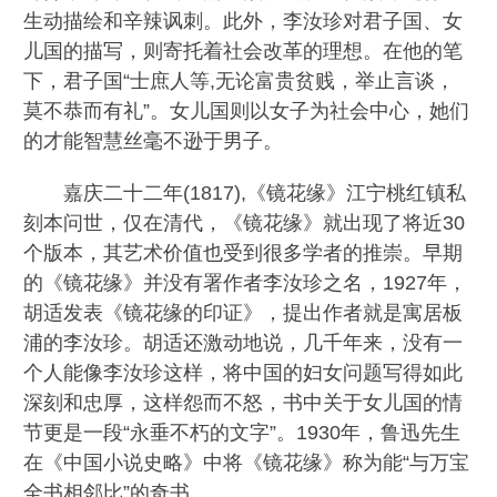
生动描绘和辛辣讽刺。此外，李汝珍对君子国、女
儿国的描写，则寄托着社会改革的理想。在他的笔
下，君子国“士庶人等,无论富贵贫贱，举止言谈，
莫不恭而有礼”。女儿国则以女子为社会中心，她们
的才能智慧丝毫不逊于男子。
嘉庆二十二年(1817),《镜花缘》江宁桃红镇私
刻本问世，仅在清代，《镜花缘》就出现了将近30
个版本，其艺术价值也受到很多学者的推崇。早期
的《镜花缘》并没有署作者李汝珍之名，1927年，
胡适发表《镜花缘的印证》，提出作者就是寓居板
浦的李汝珍。胡适还激动地说，几千年来，没有一
个人能像李汝珍这样，将中国的妇女问题写得如此
深刻和忠厚，这样怨而不怒，书中关于女儿国的情
节更是一段“永垂不朽的文字”。1930年，鲁迅先生
在《中国小说史略》中将《镜花缘》称为能“与万宝
全书相邻比”的奇书。