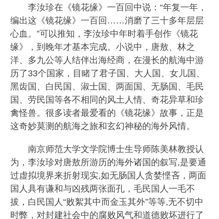
李汝珍在《镜花缘》一百回中说：“年复一年，
编出这《镜花缘》一百回……消磨了三十多年层层
心血。”可以推知，李汝珍中年时着手创作《镜花
缘》，到晚年才基本完成。小说中，唐敖、林之
洋、多九公等人结伴出海经商，在漫长的航海中游
历了33个国家，目睹了君子国、大人国、女儿国、
黑齿国、白民国、淑士国、两面国、无肠国、毛民
国、劳民国等各不相同的风土人情、奇花异草和珍
禽怪兽。很多读者最爱看的《镜花缘》故事，正是
这奇妙莫测的航海之旅和玄幻神秘的海外风情。
南京师范大学文学院博士生导师陈美林教授认
为，李汝珍对唐敖所游历的海外诸国的叙写,是要通
过虚拟境界来折射现实,如无肠国人贪婪悭吝，两面
国人具有谦和与凶残两张面孔，毛民国人一毛不
拔，白民国人“败絮其中而金玉其外”等等,无不切中
时弊，对封建社会中的腐败风气和道德败坏进行了