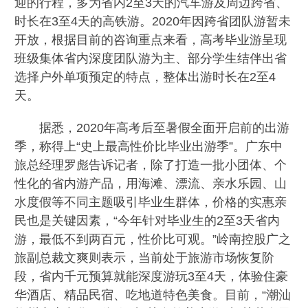
迎的行程，多为省内2至3天的汽车游及周边跨省、
时长在3至4天的高铁游。2020年因跨省团队游暂未
开放，根据目前的咨询重点来看，高考毕业游呈现
班级集体省内深度团队游为主、部分学生结伴出省
选择户外单项预定的特点，整体出游时长在2至4
天。
据悉，2020年高考后至暑假全面开启前的出游
季，称得上“史上最高性价比毕业出游季”。广东中
旅总经理罗彪告诉记者，除了打造一批小团体、个
性化的省内游产品，用海滩、漂流、亲水乐园、山
水度假等不同主题吸引毕业生群体，价格的实惠亲
民也是关键因素，“今年针对毕业生的2至3天省内
游，最低不到两百元，性价比可观。”岭南控股广之
旅副总裁文爽则表示，当前处于旅游市场恢复阶
段，省内千元预算就能深度游玩3至4天，体验住豪
华酒店、精品民宿、吃地道特色美食。目前，“潮汕