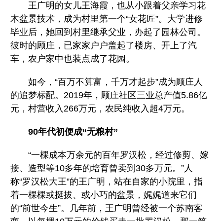
王广明的女儿王海霞，也从小跟着父亲学习花
木盆景技术，成为村里第一个“女花匠”。大学进修
毕业后，她回到村里继承父业，办起了园林公司。
彼时的顾庄，已家家户户盖起了楼房、开上了汽
车，农户家中也装点成了花园。
如今，“百万不算富，千万才起步”成为顾庄人
的追梦标配。2019年，顾庄社区三业总产值5.86亿
元，村营收入266万元，农民纯收入超4万元。
90年代初便成“无粮村”
“一棵成本万余元的百年罗汉松，经过修剪、嫁
接、造型等10多年的培育曾卖到30多万元。”人
称“罗汉松大王”的王广明，站在自家的小院里，指
着一棵棵或挺拔、或小巧的盆景，娓娓道来它们
的“前世今生”。几年前，王广明曾经被一个苏南客