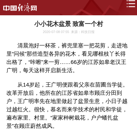
小小花木盆景 致富一个村
2020-07-08 07:55
来源：科技日报
清晨泡好一杯茶，裤兜里塞一把花剪，走进地
里“问候”那些造型各异的花木，看见哪根枝丫长得
出格了，“咔嚓”来一剪……66岁的江苏如皋老汉王
广明，每天这样开启新生活。
从14岁起，王广明便跟着父亲在苗圃当学徒。
改革开放后，他所在的江苏省如皋市顾庄分田到
户，王广明率先在地里做起了盆景生意，小日子越
过越红火。很快，慕名而来学技术的村民和学徒，
遍布家里、村里。“家家种树栽花，户户蟠扎盆
景”在顾庄蔚然成风。