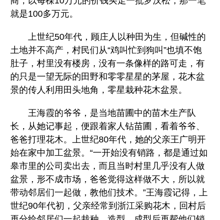
商，以每棵10万元的价钱买走一批罗汉松，那一笔
就是100多万元。
上世纪50年代，顾庄人以种田为生，但碱性的
土地并不高产，村民们从“鸡叫忙到狗叫”也填不饱
肚子，村里没有楼房，没有一条像样的路可走，有
的只是一望无际的田野和零零星星的茅屋，花木盆
景的传人利用田头地角，零星栽种花木盆景。
王海霞的爷爷，是当地苗圃中的苗木生产队
长，从她记事起，便跟着家人钻苗圃，看着爷爷、
爸爸打理花木。上世纪80年代，她的父亲王广明开
始在家中加工盆景。“一开始没有销路，都是通过如
皋市里的公司卖出去，而且当时村里几乎没有人做
盆景，形不成市场，爸爸觉得这样做不大，所以就
带动邻居们一起做，教他们技术。”王海霞记得，上
世纪90年代初，父亲经常到浙江采购花木，回村后
再分给邻居们一起栽种、造型，成型后再帮他们销