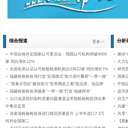
综合报道
分析
更多>>
中国合格评定国家认可委员会：我国认可机构突破9000
撕掉
家 同比增长12%
大力
全国各类认证认可检验检测机构达33622家 同比增长7%
研究
福建检验检疫局打造"安溪模式"助力茶叶飘香"一带一路"
国家
"质量示范区"建设助力"世界陶瓷之都"提品质、创品牌
中国
福建检验检疫局服务“一带一路”打造“福建样本”
提升
出口埃及纺织面料质量问题遭退运常熟检验检疫强化事
自主
中事后监管
共建
张家港检验检疫保进口棉花质量提升 上半年进口7.3万
共享
吨列全国第二
【图