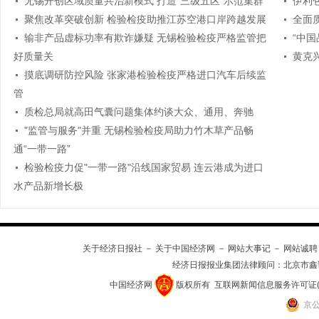
无锡开创区域质量共治新模式 打造"三级五区"示范集群
伊利包
聚焦改革突破创新 检验检疫助推江苏空港口岸跨越发展
全面
输非产品虚标功率有欺诈嫌疑 无锡检验检疫严格监管把
“中
好质量关
黄克
摸底调研防控风险 张家港检验检疫严格进口汽车后续监
管
质检总局就高田气囊问题集体约谈大众、通用、奔驰
"监管与服务"并重 无锡检验检疫局助力竹木草产品畅
通“一带一路”
检验检疫力促"一带一路"沿线国家贸易 连云港成为进口
水产品新增长极
关于经济日报社
－
关于中国经济网
－
网站大事记
－
网站诚聘
经济日报报业集团法律顾问：
北京市鑫
中国经济网
版权所有
互联网新闻信息服务许可证(101
京公