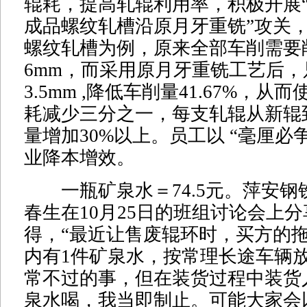
辊耗，提高轧辊利用率，积极开展
成品螺纹轧槽沿原月牙重铣”攻关，
螺纹轧槽为例，原来全部车削需要
6mm，而采用原月牙重铣工艺后，
3.5mm ,降低车削量41.67%，
耗减少三分之一，每支轧辊从新辊
量增加30%以上。员工以 “毫厘必
业降本增效。
一瓶矿泉水＝74.5元。萍安钢
春生在10月25日的班组讨论会上
得，“最近让售废辊环时，买方的
内有1件矿泉水，按常理长途车辆
常不过的事，但在装货过程中装货
泉水喝，我当即制止。可能大家会