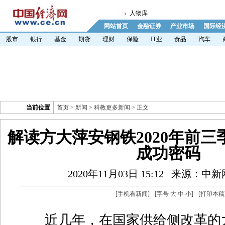
人物库
网站首页
金融证券
产业市场
国际经
股市
银行
基金
期货
理财
保险
IT业
食品
汽车
当前位置
首页
>
新闻
>
科教更多新闻
> 正文
解读方大萍安钢铁2020年前
成功密码
2020年11月03日 15:12
来源：中新
[
手机看新闻
]
[字号
大
中
小
]
[
打印本稿
近几年，在国家供给侧改革的