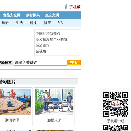
食品安全网
乡村振兴
生态文明
旅游
生活
科技
健康
VR
·
中国经济新亮点
·
高质量发展产业调研
·
经济论坛
·
金视角
中经搜索
精彩图片
潮涌平潭
触摸未来
手机看中经