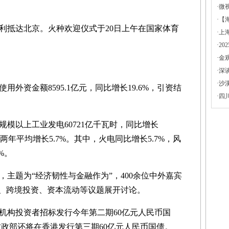
·
微
·
【
抵达北京。火种欢迎仪式于20日上午在国家体育
·
上
·
2
·
金
·
深
·
沙
资金额8595.1亿元，同比增长19.6%，引资结
·
四
模以上工业发电60721亿千瓦时，同比增长
6%，两年平均增长5.7%。其中，火电同比增长5.7%，风
%。
，主题为“经济韧性与金融作为”，400余位中外嘉宾
”、跨境投资、资本流动等议题展开讨论。
机构投资者招标发行今年第二期60亿元人民币国
，财政部还将在香港发行第三期60亿元人民币国债。