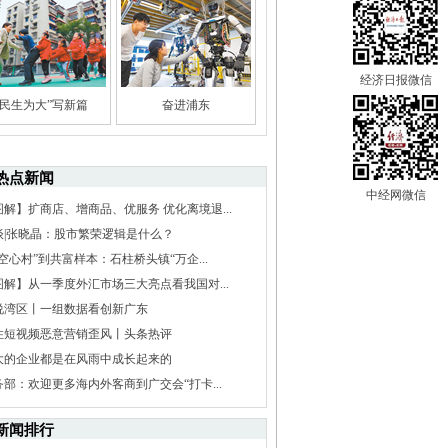
经济日报微信
“民生为大”写新篇
奋进浦东
热点新闻
中经网微信
图解】扩商店、增商品、优服务 优化离境退...
谈|张晓晶：股市繁荣逻辑是什么？
空心村”到共富样本：石柱桥头镇“万企...
图解】从一季度外汇市场三大亮点看我国对...
说湾区丨一组数据看创新广东
住短视频恶意营销歪风丨头条热评
大的企业都是在风雨中成长起来的
务部：欢迎更多海内外客商到广交会“打卡...
新闻排行