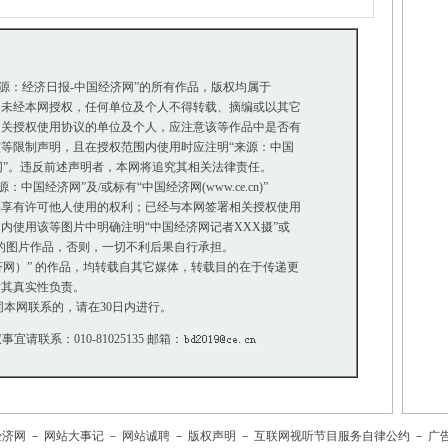
来源：经济日报-中国经济网”的所有作品，版权均属于
未经本网授权，任何单位及个人不得转载、摘编或以其它
关授权使用协议的单位及个人，应注意该等作品中是否有
等限制声明，且在授权范围内使用时应注明“来源：中国
网”。违反前述声明者，本网将追究其相关法律责任。
国经济网”及/或标有“中国经济网(www.ce.cn)”
享有许可他人使用的权利；已经与本网签署相关授权使用
使用该等图片中明确注明“中国经济网记者XXX摄”或
”的图片作品，否则，一切不利后果自行承担。
经济网）” 的作品，均转载自其它媒体，转载目的在于传递更
其真实性负责。
本网联系的，请在30日内进行。
事宜请联系：010-81025135 邮箱：
经济网
－
网站大事记
－
网站诚聘
－
版权声明
－
互联网视听节目服务自律公约
－
广