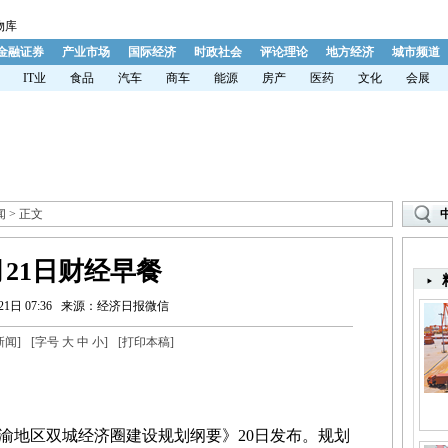
物库
金融证券
产业市场
国际经济
时政社会
评论理论
地方经济
城市频道
IT业
食品
汽车
商车
能源
房产
医药
文化
会展
闻
> 正文
月21日财经早餐
1日 07:36
来源：经济日报微信
新闻
]
[字号
大
中
小
]
[
打印本稿
]
地区双城经济圈建设规划纲要》20日发布。规划