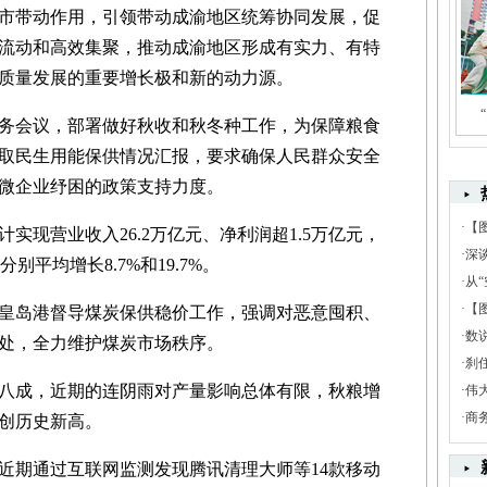
市带动作用，引领带动成渝地区统筹协同发展，促
流动和高效集聚，推动成渝地区形成有实力、有特
质量发展的重要增长极和新的动力源。
务会议，部署做好秋收和秋冬种工作，为保障粮食
取民生用能保供情况汇报，要求确保人民群众安全
微企业纾困的政策支持力度。
·
【
现营业收入26.2万亿元、净利润超1.5万亿元，
·
深
分别平均增长8.7%和19.7%。
·
从“
·
【
皇岛港督导煤炭保供稳价工作，强调对恶意囤积、
·
数
处，全力维护煤炭市场秩序。
·
刹
成，近期的连阴雨对产量影响总体有限，秋粮增
·
伟
·
商
创历史新高。
期通过互联网监测发现腾讯清理大师等14款移动