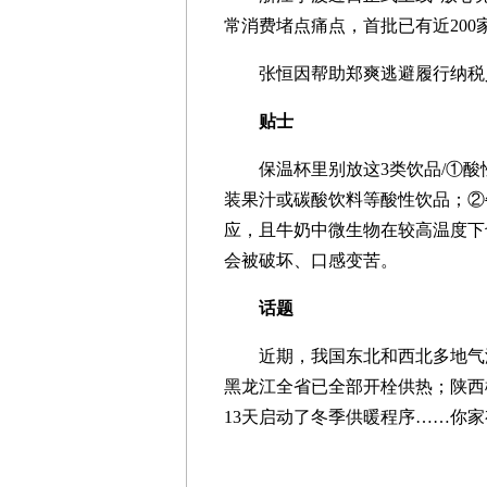
常消费堵点痛点，首批已有近200
张恒因帮助郑爽逃避履行纳税义务
贴士
保温杯里别放这3类饮品/①酸
装果汁或碳酸饮料等酸性饮品；②
应，且牛奶中微生物在较高温度下
会被破坏、口感变苦。
话题
近期，我国东北和西北多地气温
黑龙江全省已全部开栓供热；陕西
13天启动了冬季供暖程序……你