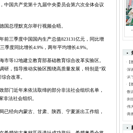
，中国共产党第十九届中央委员会第六次全体会议
德国总理默克尔举行视频会晤。
前三季度中国国内生产总值823131亿元，同比增
中三季度同比增长4.9%，两年平均增长4.9%。
市等12地建立教育部基础教育综合改革实验区。
·
【
调研，指导推动实验区围绕高质量发展，特别是“双
·
深
育综合改革。
·
从“
·
【
政部门近年来依法取缔的部分非法社会组织名单，
·
数
1家非法社会组织。
·
刹
·
伟
已经向内蒙古、甘肃、陕西、宁夏派出工作组，
·
商
在希腊的古奥林匹亚遗址成功举行。希腊奥委会将