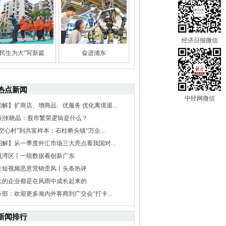
经济日报微信
“民生为大”写新篇
奋进浦东
热点新闻
中经网微信
图解】扩商店、增商品、优服务 优化离境退...
谈|张晓晶：股市繁荣逻辑是什么？
空心村”到共富样本：石柱桥头镇“万企...
图解】从一季度外汇市场三大亮点看我国对...
说湾区丨一组数据看创新广东
住短视频恶意营销歪风丨头条热评
大的企业都是在风雨中成长起来的
务部：欢迎更多海内外客商到广交会“打卡...
新闻排行