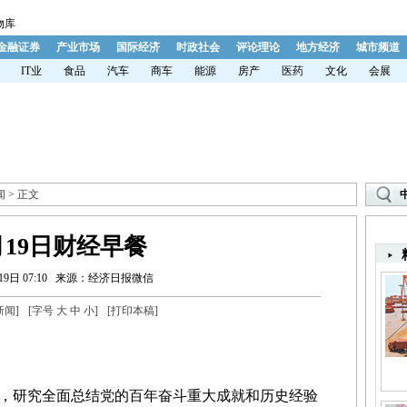
物库
金融证券
产业市场
国际经济
时政社会
评论理论
地方经济
城市频道
IT业
食品
汽车
商车
能源
房产
医药
文化
会展
闻
> 正文
月19日财经早餐
9日 07:10
来源：经济日报微信
新闻
]
[字号
大
中
小
]
[
打印本稿
]
，研究全面总结党的百年奋斗重大成就和历史经验