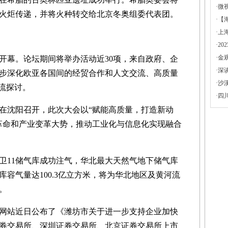
·
微
行火炬传递，并将火种转交给北京冬奥组委代表团。
·
【
·
上
·
2
·
金
安开幕。论坛期间将举办活动近30项，来自政府、企
·
深
步深化欧亚各国间的经贸合作和人文交流、高质量
·
沙
流探讨。
·
四
日在沈阳召开，此次大会以“赋能高质量，打造新动
革命和产业变革大势，推动工业化与信息化实现融合
11储气库成功注气，华北最大天然气地下储气库
容气量达100.3亿立方米，将为华北地区及黄河流
。
站近日公布了《潍坊市关于进一步支持企业加快
券交易所、深圳证券交易所、北京证券交易所上市