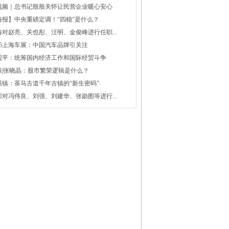
视频｜总书记殷殷关怀让民营企业暖心安心
海报】中央重磅定调！“四稳”是什么？
海对赵亮、关也彤、汪明、金俊峰进行任职...
025上海车展：中国汽车品牌引关注
观平：统筹国内经济工作和国际经贸斗争
谈|张晓晶：股市繁荣逻辑是什么？
溪镇：茶马古道千年古镇的“新生密码”
川对冯伟良、刘强、刘建华、张勋图等进行...