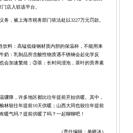
家门店入驻该平台。
，被上海市税务部门依法处以3227万元罚款。
性饮料：高锰低镍钢材质内胆的保温杯，不能用来
牛奶：乳制品所含酸性物质遇不锈钢会起化学反
也会加速繁殖；③茶：长时间浸泡，茶叶的营养素
骤降，许多地区都比往年提前开始供暖。其中，
榆林较往年提前10天供暖；山西大同也较往年提前
家有暖气吗？提前供暖了吗？一起聊聊吧！
（责任编辑：单晓冰）