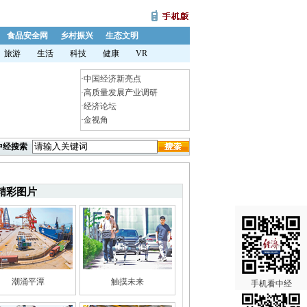
食品安全网
乡村振兴
生态文明
旅游
生活
科技
健康
VR
·
中国经济新亮点
·
高质量发展产业调研
·
经济论坛
·
金视角
中经搜索
精彩图片
潮涌平潭
触摸未来
手机看中经