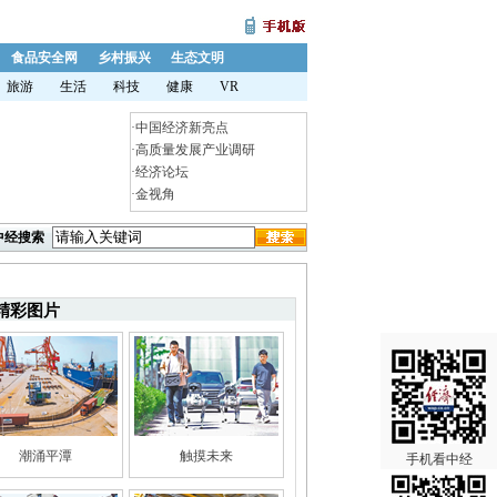
食品安全网
乡村振兴
生态文明
旅游
生活
科技
健康
VR
·
中国经济新亮点
·
高质量发展产业调研
·
经济论坛
·
金视角
中经搜索
精彩图片
潮涌平潭
触摸未来
手机看中经