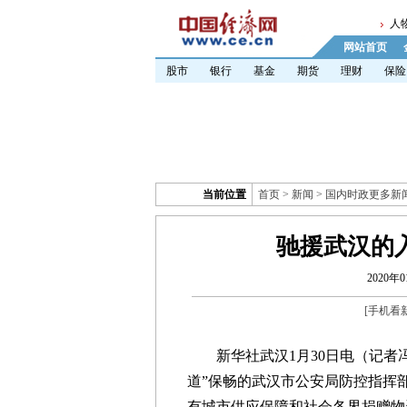
人
网站首页
股市
银行
基金
期货
理财
保险
当前位置
首页
>
新闻
>
国内时政更多新
驰援武汉的入
2020年0
[
手机看
新华社武汉1月30日电（记者冯
道”保畅的武汉市公安局防控指挥部
有城市供应保障和社会各界捐赠物