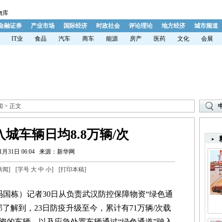
物库
金融证券
产业市场
国际经济
时政社会
评论理论
地方经济
城市频道
IT业
食品
汽车
商车
能源
房产
医药
文化
会展
闻
> 正文
城车辆日均8.8万辆/次
1月31日 06:04
来源：新华网
新闻
]
[字号
大
中
小
]
[
打印本稿
]
国栋）记者30日从负责武汉防控保障物资“绿色通
了解到，23日防疫升级至今，累计有71万辆/次载
资的车辆，以及应急处置车辆通过“绿色通道”驶入