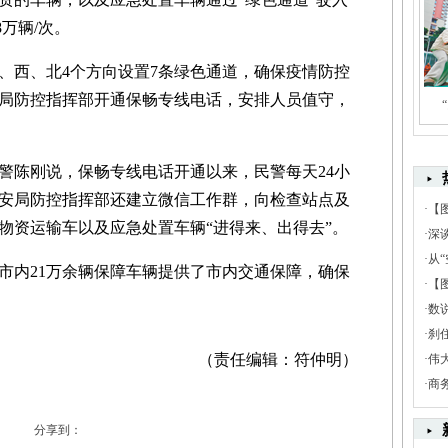
万辆/次。
西、北4个方向设置7条绿色通道，确保疫情防控
局防控指挥部开通保畅专线电话，安排人员值守，
陈刚说，保畅专线电话开通以来，民警每天24小
安局防控指挥部还建立微信工作群，向检查站点及
·
【
物资运输车以及应急处置车辆“进得来、出得去”。
·
深
·
从“
内21万余辆保障车辆提供了市内交通保障，确保
·
【
·
数
·
刹
（责任编辑：符仲明）
·
伟
·
商
分享到：