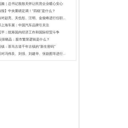
视频｜总书记殷殷关怀让民营企业暖心安心
海报】中央重磅定调！“四稳”是什么？
海对赵亮、关也彤、汪明、金俊峰进行任职...
025上海车展：中国汽车品牌引关注
观平：统筹国内经济工作和国际经贸斗争
谈|张晓晶：股市繁荣逻辑是什么？
溪镇：茶马古道千年古镇的“新生密码”
川对冯伟良、刘强、刘建华、张勋图等进行...