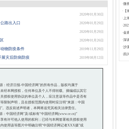
·
微
·
【
2020年01月30日
·
上
速公路出入口
2020年01月29日
·
2
2020年01月29日
·
金
·
深
区
2020年01月26日
·
沙
所动物防疫条件
2019年11月29日
·
四
 开展灾后防病防疫
2019年08月12日
来源：经济日报-中国经济网”的所有作品，版权均属于
未经本网授权，任何单位及个人不得转载、摘编或以其它
关授权使用协议的单位及个人，应注意该等作品中是否有
等限制声明，且在授权范围内使用时应注明“来源：中国
网”。违反前述声明者，本网将追究其相关法律责任。
国经济网”及/或标有“中国经济网(www.ce.cn)”
享有许可他人使用的权利；已经与本网签署相关授权使用
使用该等图片中明确注明“中国经济网记者XXX摄”或