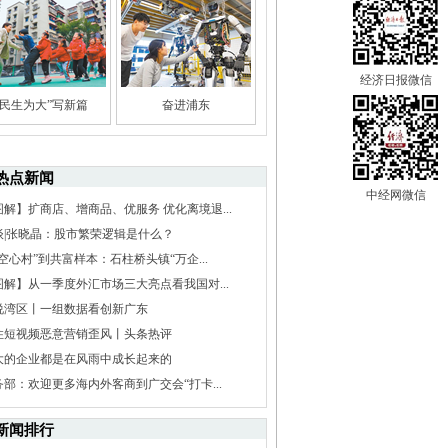
经济日报微信
“民生为大”写新篇
奋进浦东
热点新闻
中经网微信
图解】扩商店、增商品、优服务 优化离境退...
谈|张晓晶：股市繁荣逻辑是什么？
空心村”到共富样本：石柱桥头镇“万企...
图解】从一季度外汇市场三大亮点看我国对...
说湾区丨一组数据看创新广东
住短视频恶意营销歪风丨头条热评
大的企业都是在风雨中成长起来的
务部：欢迎更多海内外客商到广交会“打卡...
新闻排行