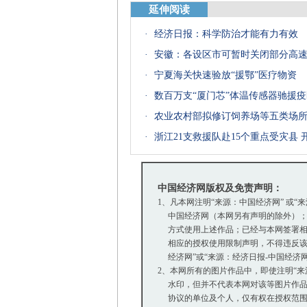
延伸阅读
·
经济日报：科学防治才能有力有效
·
安徽：各设区市可暂时关闭部分高
·
宁夏海关快速验放“援鄂”医疗物资
·
数百万支“厦门芯”体温传感器驰援疫
·
农业农村部拟修订饲养场等五类场
·
浙江21支救援队赴15个重点受灾县
中国经济网版权及免责声明：
1、凡本网注明“来源：中国经济网” 或“
中国经济网（本网另有声明的除外）；
方式使用上述作品；已经与本网签署相
相应的授权使用限制声明，不得违反该
经济网”或“来源：经济日报-中国经济
2、本网所有的图片作品中，即使注明“来源：中
水印，但并不代表本网对该等图片作品
协议的单位及个人，仅有权在授权范围内