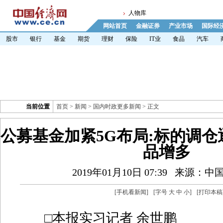
人物库
网站首页
金融证券
产业市场
国际经
股市
银行
基金
期货
理财
保险
IT业
食品
汽车
当前位置
首页
>
新闻
>
国内时政更多新闻
> 正文
公募基金加紧5G布局:标的调仓
品增多
2019年01月10日 07:39
来源：中
[
手机看新闻
]
[字号
大
中
小
]
[
打印本稿
□本报实习记者 余世鹏