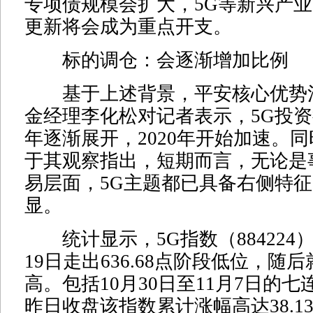
专项债规模会扩大，5G等新兴产
更新将会成为重点开支。
标的调仓：会逐渐增加比例
基于上述背景，平安核心优势
金经理李化松对记者表示，5G投资行
年逐渐展开，2020年开始加速。
于其观察指出，短期而言，无论是
易层面，5G主题都已具备右侧特
显。
统计显示，5G指数（884224）在
19日走出636.68点阶段低位，随
高。包括10月30日至11月7日的
昨日收盘该指数累计涨幅高达38.1