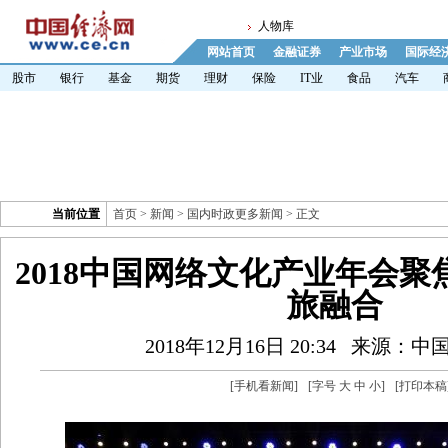
人物库
网站首页
金融证券
产业市场
国际经
股市
银行
基金
期货
理财
保险
IT业
食品
汽车
当前位置
首页
>
新闻
>
国内时政更多新闻
> 正文
2018中国网络文化产业年会
旅融合
2018年12月16日 20:34
来源：中
[
手机看新闻
]
[字号
大
中
小
]
[
打印本稿