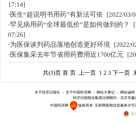
17:14]
·
医生“超说明书用药”有新法可依
[2022/03/0
·
罕见病用药“全球最低价”是如何做到的？
[
07:26]
·
为医保谈判药品落地创造更好环境
[2022/02
·
医保集采去年节省用药费用近1700亿元
[202
共(3
)页
首 页
上一页
1
2
3
下一页
关于经济日报社
－
关于中国经济网
－
网站大事记
－
网站诚聘
经济日报报业集团法律顾问：
北京市鑫
中国经济网
版权所有
互联网新闻信息服务许可证(10
京公