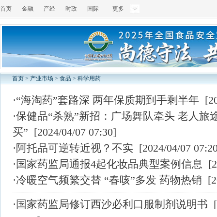
首页
金融
产经
时政
国际
更多
首页
>
产业市场
>
食品
>
科学用药
·
“海淘药”套路深 两年保质期到手剩半年
[20
·
保健品“杀熟”新招：广场舞队牵头 老人旅
买”
[2024/04/07 07:30]
·
阿托品可逆转近视？不实
[2024/04/07 07:20
·
国家药监局通报4起化妆品典型案例信息
[2
·
冷暖空气频繁交替 “春咳”多发 药物热销
[20
·
国家药监局修订西沙必利口服制剂说明书
[