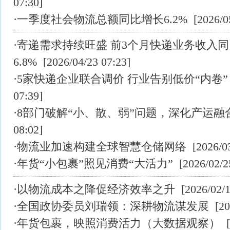
07:30]
·
一季度社会物流总额同比增长6.2%
[2026/05
·
寄递需求持续旺盛 前3个月快递业务收入
6.8%
[2026/04/23 07:23]
·
5家快递企业联合调价 行业告别低价“内卷”
07:39]
·
8部门破解“小、散、弱”问题，深化产运融
08:02]
·
物流业加速构建全球智慧仓储网络
[2026/03
·
年货“小包裹”照见消费“大活力”
[2026/02/2
·
以物流成本之降促经济效率之升
[2026/02/1
·
全国政协委员刘瑞领：深耕物流谋发展
[202
·
年货包裹，映照消费活力（大数据观察）
[