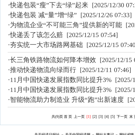
·
快递包装“瘦”下去“绿”起来
[2025/12/30 07:
·
快递包装 减“量”增“绿”
[2025/12/26 07:33]
·
为物流企业“不可能三角”提供新的可能
[202
·
快递丢了该怎么赔
[2025/12/15 07:54]
·
夯实统一大市场路网基础
[2025/12/15 07:40
·
长三角铁路物流如何降本增效
[2025/12/15 
·
推动快递物流向绿而行
[2025/12/11 07:46]
·
11月中国快递发展指数同比提升3%
[2025/1
·
11月中国快递发展指数同比提升3%
[2025/1
·
智能物流助力制造业 升级“跑”出新速度
[20
共(9
)页
首 页
上一页
[1]
[
2
]
[
3
]
[
4
]
[
5
]
下一页
末 
关于经济日报社
－
关于中国经济网
－
网站大事记
－
网站诚聘