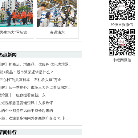
经济日报微信
“民生为大”写新篇
奋进浦东
热点新闻
中经网微信
图解】扩商店、增商品、优服务 优化离境退...
谈|张晓晶：股市繁荣逻辑是什么？
空心村”到共富样本：石柱桥头镇“万企...
图解】从一季度外汇市场三大亮点看我国对...
说湾区丨一组数据看创新广东
住短视频恶意营销歪风丨头条热评
大的企业都是在风雨中成长起来的
务部：欢迎更多海内外客商到广交会“打卡...
新闻排行