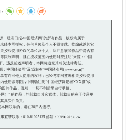
到：
来源：经济日报-中国经济网”的所有作品，版权均属于
未经本网授权，任何单位及个人不得转载、摘编或以其它
关授权使用协议的单位及个人，应注意该等作品中是否有
等限制声明，且在授权范围内使用时应注明“来源：中国
网”。违反前述声明者，本网将追究其相关法律责任。
国经济网”及/或标有“中国经济网(www.ce.cn)”
享有许可他人使用的权利；已经与本网签署相关授权使用
使用该等图片中明确注明“中国经济网记者XXX摄”或
”的图片作品，否则，一切不利后果自行承担。
经济网）” 的作品，均转载自其它媒体，转载目的在于传递更
其真实性负责。
本网联系的，请在30日内进行。
事宜请联系：010-81025135 邮箱：