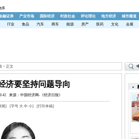
物库
金融证券
产业市场
国际经济
时政社会
评论理论
地方经济
城市频道
IT业
食品
汽车
商车
能源
房产
医药
文化
会展
闻
> 正文
经济要坚持问题导向
:42
来源：中国经济网-《经济日报》
新闻
]
[字号
大
中
小
]
[
打印本稿
]