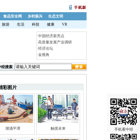
食品安全网
乡村振兴
生态文明
旅游
生活
科技
健康
VR
·
中国经济新亮点
·
高质量发展产业调研
·
经济论坛
·
金视角
中经搜索
精彩图片
潮涌平潭
触摸未来
手机看中经