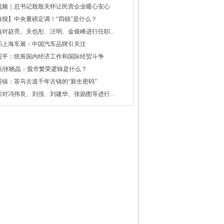
视频｜总书记殷殷关怀让民营企业暖心安心
海报】中央重磅定调！“四稳”是什么？
海对赵亮、关也彤、汪明、金俊峰进行任职...
025上海车展：中国汽车品牌引关注
观平：统筹国内经济工作和国际经贸斗争
谈|张晓晶：股市繁荣逻辑是什么？
溪镇：茶马古道千年古镇的“新生密码”
川对冯伟良、刘强、刘建华、张勋图等进行...