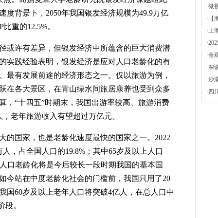
·
微
度背景下，2050年我国银发经济规模为49.9万亿
·
【
比重的12.5%。
·
上
·
2
或许有差异，但银发经济中所蕴含的巨大消费潜
·
金
的实践经验表明，银发经济是应对人口老龄化的有
·
深
、最有发展前途的经济形态之一。仅以旅游为例，
·
沙
跃在各大景区，在青山绿水间旅居康养也受到众多
·
四
算，“十四五”时期末，我国出游率较高、旅游消费
人，老年旅游收入有望超过万亿元。
国家，也是老龄化速度最快的国家之一。2022
万人，占全国人口的19.8%；其中65岁及以上人口
9%。人口老龄化将是今后较长一段时期我国的基本国
到如今站在中度老龄化社会的门槛前，我国只用了20
，我国60岁及以上老年人口将突破4亿人，在总人口中
阶段。