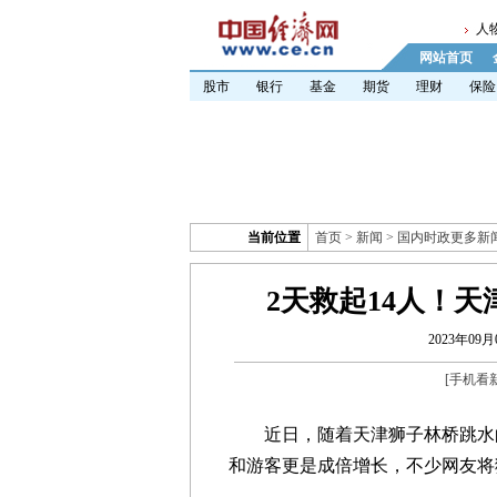
人
网站首页
股市
银行
基金
期货
理财
保险
当前位置
首页
>
新闻
>
国内时政更多新
2天救起14人！
2023年09月0
[
手机看
近日，随着天津狮子林桥跳水的
和游客更是成倍增长，不少网友将狮