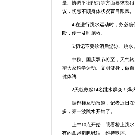
量、协调平衡能力等方面要求都很
议，切忌不顾身体状况盲目跟风。
4.在进行跳水运动时，务必确
险，便于及时施救。
5.切记不要饮酒后游泳、跳水
中秋、国庆双节将至，天气转凉
望大家科学运动、文明健身，做自
健体魄！
2天就救起14名跳水群众！爆
据橙柿互动报道，记者近日在狮
多，第一波跳水开始了。
上午10点开始，眼看桥上跳水
有的拿起喇叭喊话，维持秩序。