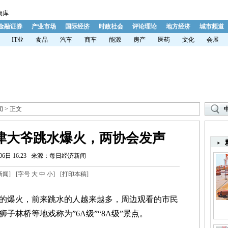
物库
金融证券
产业市场
国际经济
时政社会
评论理论
地方经济
城市频道
IT业
食品
汽车
商车
能源
房产
医药
文化
会展
闻
> 正文
天津大爷跳水爆火，两协会发声
6日 16:23
来源：每日经济新闻
新闻
]
[字号
大
中
小
]
[
打印本稿
]
爆火，前来跳水的人越来越多，周边观看的市民
子林桥等地戏称为”6A级”“8A级”景点。