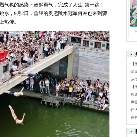
气氛的感染下鼓起勇气，完成了人生“第一跳”。
跳水，9月2日，曾经的奥运跳水冠军何冲也来到狮
上热传。
·
【
·
深
·
从“
·
【
·
数
·
刹
·
伟
·
商