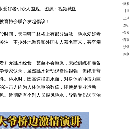
·
微
爱好者引众人围观。图源：视频截图
·
【
·
上
教育协会联合发起倡议！
·
2
·
金
段时间，天津狮子林桥上有部分游泳、跳水爱好者
·
深
关注，不少外地游客和外国友人慕名而来，甚至亲
·
沙
·
四
并无跳水经验，甚至不会游泳，未经训练和准备
学专家认为，虽然跳水运动观赏性很强，但绝非普
性。跳水时，因高速撞击水面，对身体的冲击力巨
的冲击力约为人体体重的数倍，即使是专业运动
见。近期确有个别人员跟风跳水，导致受伤送医治