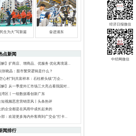
经济日报微信
“民生为大”写新篇
奋进浦东
热点新闻
中经网微信
图解】扩商店、增商品、优服务 优化离境退...
谈|张晓晶：股市繁荣逻辑是什么？
空心村”到共富样本：石柱桥头镇“万企...
图解】从一季度外汇市场三大亮点看我国对...
说湾区丨一组数据看创新广东
住短视频恶意营销歪风丨头条热评
大的企业都是在风雨中成长起来的
务部：欢迎更多海内外客商到广交会“打卡...
新闻排行