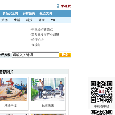
食品安全网
乡村振兴
生态文明
旅游
生活
科技
健康
VR
·
中国经济新亮点
·
高质量发展产业调研
·
经济论坛
·
金视角
中经搜索
精彩图片
潮涌平潭
触摸未来
手机看中经