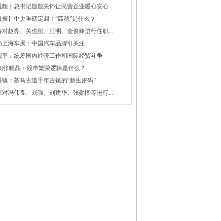
视频｜总书记殷殷关怀让民营企业暖心安心
海报】中央重磅定调！“四稳”是什么？
海对赵亮、关也彤、汪明、金俊峰进行任职...
025上海车展：中国汽车品牌引关注
观平：统筹国内经济工作和国际经贸斗争
谈|张晓晶：股市繁荣逻辑是什么？
溪镇：茶马古道千年古镇的“新生密码”
川对冯伟良、刘强、刘建华、张勋图等进行...