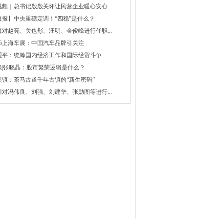
视频｜总书记殷殷关怀让民营企业暖心安心
海报】中央重磅定调！“四稳”是什么？
海对赵亮、关也彤、汪明、金俊峰进行任职...
025上海车展：中国汽车品牌引关注
观平：统筹国内经济工作和国际经贸斗争
谈|张晓晶：股市繁荣逻辑是什么？
溪镇：茶马古道千年古镇的“新生密码”
川对冯伟良、刘强、刘建华、张勋图等进行...