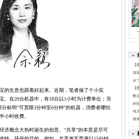
·
【
·
深
·
从“
·
【
的生意也跟着好起来。近期，笔者做了个小实
·
数
宝。在20台机器中，有18台以1小时为计费单位；另
·
刹
分标明“可宽限3分钟至6分钟”的机器，消费者哪怕
·
伟
者半小时收费。
·
商
经济概念大热时诞生的创意。“共享”的本意是尽可
省钱、环保的目的。例如，共享单车普遍以15分钟