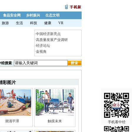
食品安全网
乡村振兴
生态文明
旅游
生活
科技
健康
VR
·
中国经济新亮点
·
高质量发展产业调研
·
经济论坛
·
金视角
中经搜索
精彩图片
潮涌平潭
触摸未来
手机看中经