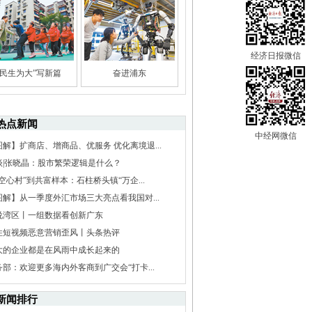
经济日报微信
“民生为大”写新篇
奋进浦东
热点新闻
中经网微信
图解】扩商店、增商品、优服务 优化离境退...
谈|张晓晶：股市繁荣逻辑是什么？
空心村”到共富样本：石柱桥头镇“万企...
图解】从一季度外汇市场三大亮点看我国对...
说湾区丨一组数据看创新广东
住短视频恶意营销歪风丨头条热评
大的企业都是在风雨中成长起来的
务部：欢迎更多海内外客商到广交会“打卡...
新闻排行