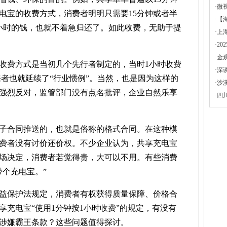
·
微
电宝的收费方式，消费者明明只需要15分钟或者半
·
【
小时的钱，也就不着急归还了。如此收费，无助于提
·
上
·
2
·
金
费方式是当初几个先行者制定的，当时1小时收费
·
深
来者也就延续了“行业惯例”。当然，也是因为这样的
·
沙
强烈反对，监管部门没有点名批评，企业自然乐享
·
四
合同推送的，也就是俗称的格式合同。在这种模
费者没有讨价还价权。不少企业认为，共享充电宝
场决定，消费者若觉得贵，大可以不用。有些消费
带个充电宝。”
保护法规定，消费者有权获得质量保障、价格合
享充电宝“使用1分钟按1小时收费”的规定，有没有
涉嫌霸王条款？这些问题值得探讨。