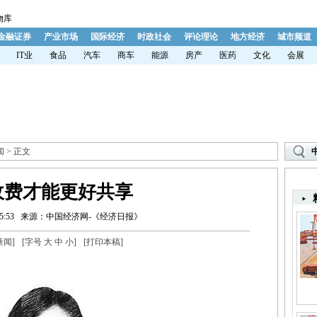
物库
金融证券
产业市场
国际经济
时政社会
评论理论
地方经济
城市频道
IT业
食品
汽车
商车
能源
房产
医药
文化
会展
闻
> 正文
收费才能更好共享
:53
来源：中国经济网-《经济日报》
新闻
]
[字号
大
中
小
]
[
打印本稿
]