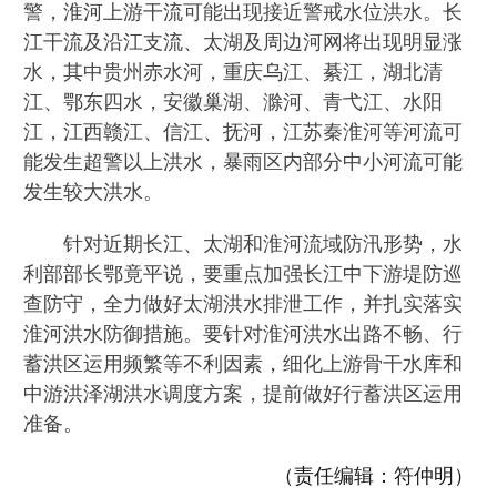
警，淮河上游干流可能出现接近警戒水位洪水。长
江干流及沿江支流、太湖及周边河网将出现明显涨
水，其中贵州赤水河，重庆乌江、綦江，湖北清
江、鄂东四水，安徽巢湖、滁河、青弋江、水阳
江，江西赣江、信江、抚河，江苏秦淮河等河流可
能发生超警以上洪水，暴雨区内部分中小河流可能
发生较大洪水。
针对近期长江、太湖和淮河流域防汛形势，水
利部部长鄂竟平说，要重点加强长江中下游堤防巡
查防守，全力做好太湖洪水排泄工作，并扎实落实
淮河洪水防御措施。要针对淮河洪水出路不畅、行
蓄洪区运用频繁等不利因素，细化上游骨干水库和
中游洪泽湖洪水调度方案，提前做好行蓄洪区运用
准备。
（责任编辑：符仲明）