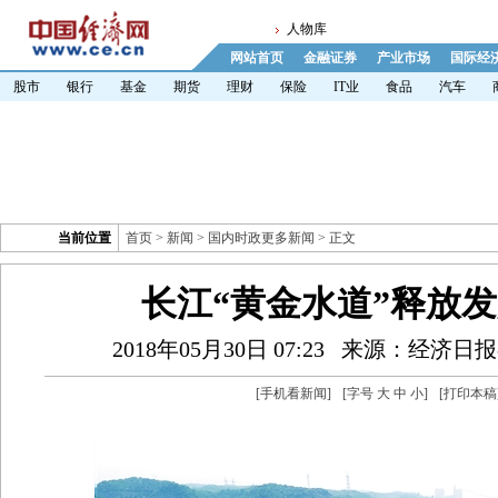
人物库
网站首页
金融证券
产业市场
国际经
股市
银行
基金
期货
理财
保险
IT业
食品
汽车
当前位置
首页
>
新闻
>
国内时政更多新闻
> 正文
长江“黄金水道”释放
2018年05月30日 07:23
来源：经济日报
[
手机看新闻
]
[字号
大
中
小
]
[
打印本稿