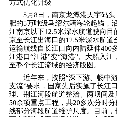
方式优化升级
5月8日，南京龙潭港天宇码头
肥的5万吨级马绍尔籍海轮起锚，
江南京以下12.5米深水航道驶向
京至长江出海口的12.5米深水航
运输航线自长江口向内陆延伸400
江港口“江港”变“海港”。大船入
至整个长江流域的经济版图。
近年来，按照“深下游、畅中游
支流”要求，国家先后实施了长江
理、荆江河段航道整治、两坝间及
50余项重点工程，共20多次分时
线部分河段航道维护尺度。目前，