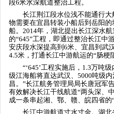
段6米水深航道整治工程。
长江荆江段水位浅不能通行大
物需要在宜昌转装小船后到岳阳的
船。2014年，湖北提出长江深水
的“645”工程，即通过整治长江中
安庆段水深提高到6米、宜昌到武
4.5米，打通长江中游航运的“肠梗
“‘645’工程实施后，1.3万吨
级江海船将直达武汉、5000吨级
昌。”长江航务管理局局长唐冠军
有效解决长江干线航道“两头深、中
成一条串起湘、鄂、赣、皖四省的“
长江中游航道寸水寸金。湖北