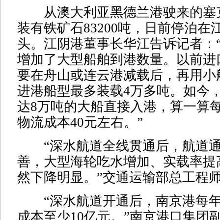
从澳大利亚黑德兰港驶来的塞
装有铁矿石83200吨，日前停泊在
头。江阴港董事长华江告诉记者：
增加了大型船舶到港数量。以前进
要在舟山或连云港减载后，再用小
进港船型最多装载4万多吨。如今
达8万吨的大船直接入港，算一算
物流成本40元左右。”
“深水航道全线贯通后，航道通
善，大型海轮吃水增加、实载率提
然下降明显。”交通运输部总工程
“深水航道开通后，南京港每年
成本至少10亿元。”南京港口集团